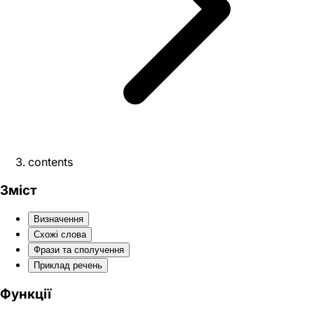
contents
Зміст
Визначення
Схожі слова
Фрази та сполучення
Приклад речень
Функції