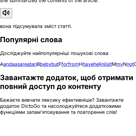
she summarized the contents of the article.
вона підсумувала зміст статті.
Популярні слова
Досліджуйте найпопулярніші пошукові слова
A
and
a
as
are
at
an
B
be
by
but
F
for
from
H
have
he
I
in
i
is
it
M
my
N
not
Завантажте додаток, щоб отримати
повний доступ до контенту
Бажаєте вивчати лексику ефективніше? Завантажте
додаток DictoGo та насолоджуйтеся додатковими
функціями запам'ятовування та повторення слів!