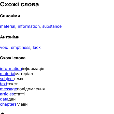
Схожі слова
Синоніми
material
,
information
,
substance
Антоніми
void
,
emptiness
,
lack
Схожі слова
information
інформація
material
матеріал
subject
тема
text
текст
message
повідомлення
articles
статті
data
дані
chapters
глави