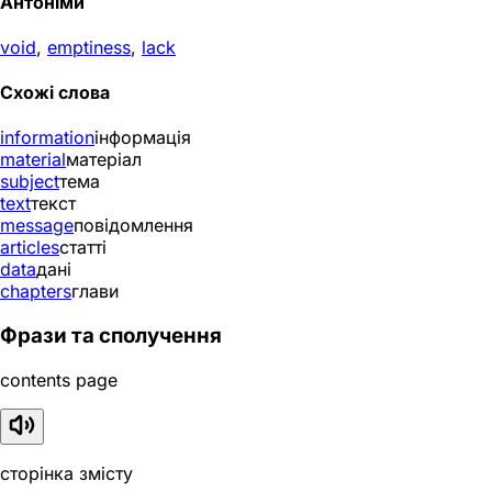
Антоніми
void
,
emptiness
,
lack
Схожі слова
information
інформація
material
матеріал
subject
тема
text
текст
message
повідомлення
articles
статті
data
дані
chapters
глави
Фрази та сполучення
contents page
сторінка змісту