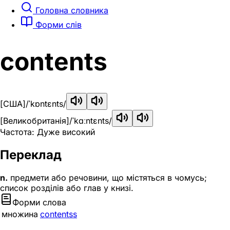
Головна словника
Форми слів
contents
[США]
/ˈkɒntɛnts/
[Великобританія]
/ˈkɑːntɛnts/
Частота: Дуже високий
Переклад
n.
предмети або речовини, що містяться в чомусь;
список розділів або глав у книзі.
Форми слова
множина
contentss