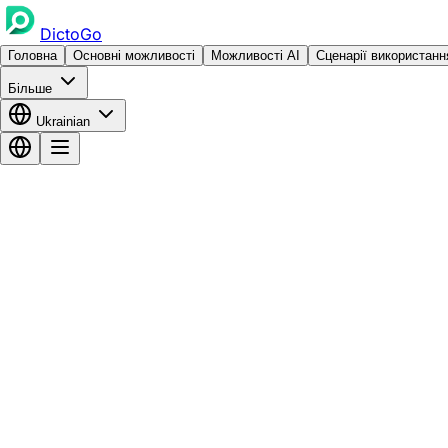
DictoGo
Головна
Основні можливості
Можливості AI
Сценарії використанн
Більше
Ukrainian