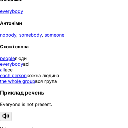
everybody
Антоніми
nobody
,
somebody
,
someone
Схожі слова
people
люди
everybody
всі
all
все
each person
кожна людина
the whole group
вся група
Приклад речень
Everyone is not present.