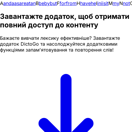
A
and
a
as
are
at
an
B
be
by
but
F
for
from
H
have
he
I
in
i
is
it
M
my
N
not
Завантажте додаток, щоб отримати
повний доступ до контенту
Бажаєте вивчати лексику ефективніше? Завантажте
додаток DictoGo та насолоджуйтеся додатковими
функціями запам'ятовування та повторення слів!