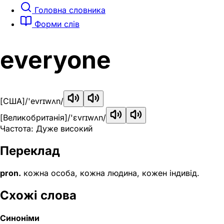
Головна словника
Форми слів
everyone
[США]
/'evrɪwʌn/
[Великобританія]
/'ɛvrɪwʌn/
Частота: Дуже високий
Переклад
pron.
кожна особа, кожна людина, кожен індивід.
Схожі слова
Синоніми