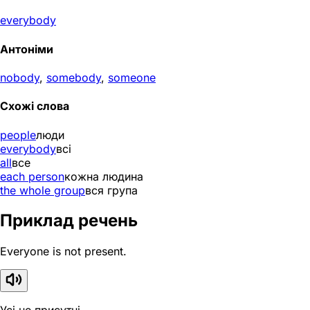
everybody
Антоніми
nobody
,
somebody
,
someone
Схожі слова
people
люди
everybody
всі
all
все
each person
кожна людина
the whole group
вся група
Приклад речень
Everyone is not present.