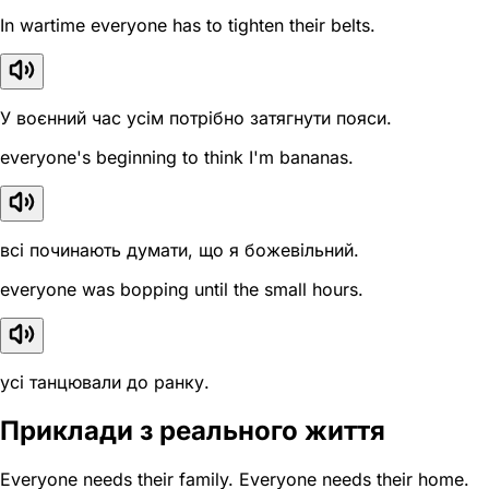
In wartime everyone has to tighten their belts.
У воєнний час усім потрібно затягнути пояси.
everyone's beginning to think I'm bananas.
всі починають думати, що я божевільний.
everyone was bopping until the small hours.
усі танцювали до ранку.
Приклади з реального життя
Everyone needs their family. Everyone needs their home.