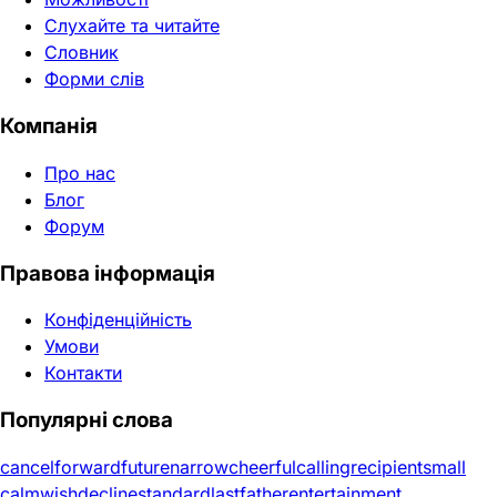
Слухайте та читайте
Словник
Форми слів
Компанія
Про нас
Блог
Форум
Правова інформація
Конфіденційність
Умови
Контакти
Популярні слова
cancel
forward
future
narrow
cheerful
calling
recipient
small
calm
wish
decline
standard
last
father
entertainment