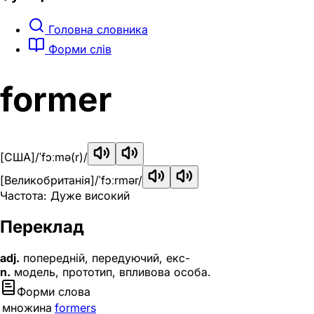
Головна словника
Форми слів
former
[США]
/ˈfɔːmə(r)/
[Великобританія]
/ˈfɔːrmər/
Частота: Дуже високий
Переклад
adj.
попередній, передуючий, екс-
n.
модель, прототип, впливова особа.
Форми слова
множина
formers