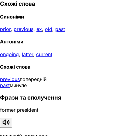
Схожі слова
Синоніми
prior
,
previous
,
ex
,
old
,
past
Антоніми
ongoing
,
latter
,
current
Схожі слова
previous
попередній
past
минуле
Фрази та сполучення
former president
колишній президент