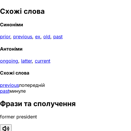
Схожі слова
Синоніми
prior
,
previous
,
ex
,
old
,
past
Антоніми
ongoing
,
latter
,
current
Схожі слова
previous
попередній
past
минуле
Фрази та сполучення
former president