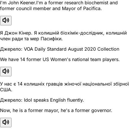
I'm John Keener.I'm a former research biochemist and
former council member and Mayor of Pacifica.
Я Джон Кінер. Я колишній біохімік-дослідник, колишній
член ради та мер Пасифіки.
Джерело: VOA Daily Standard August 2020 Collection
We have 14 former US Women's national team players.
У нас є 14 колишніх гравців жіночої національної збірної
США.
Джерело: Idol speaks English fluently.
Now, he is a former mayor, he's a former governor.