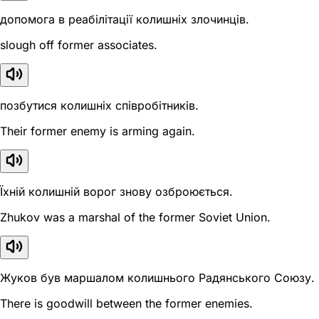
допомога в реабілітації колишніх злочинців.
slough off former associates.
позбутися колишніх співробітників.
Their former enemy is arming again.
Їхній колишній ворог знову озброюється.
Zhukov was a marshal of the former Soviet Union.
Жуков був маршалом колишнього Радянського Союзу.
There is goodwill between the former enemies.