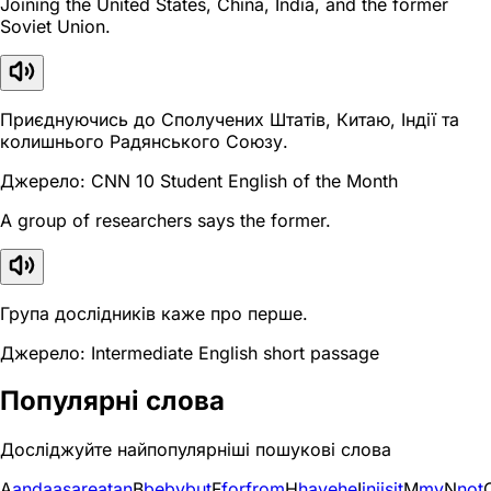
Joining the United States, China, India, and the former
Soviet Union.
Приєднуючись до Сполучених Штатів, Китаю, Індії та
колишнього Радянського Союзу.
Джерело: CNN 10 Student English of the Month
A group of researchers says the former.
Група дослідників каже про перше.
Джерело: Intermediate English short passage
Популярні слова
Досліджуйте найпопулярніші пошукові слова
A
and
a
as
are
at
an
B
be
by
but
F
for
from
H
have
he
I
in
i
is
it
M
my
N
not