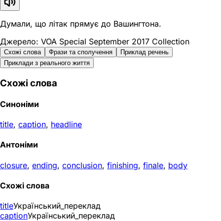
Думали, що літак прямує до Вашингтона.
Джерело: VOA Special September 2017 Collection
Схожі слова
Фрази та сполучення
Приклад речень
Приклади з реального життя
Схожі слова
Синоніми
title
,
caption
,
headline
Антоніми
closure
,
ending
,
conclusion
,
finishing
,
finale
,
body
Схожі слова
title
Український_переклад
caption
Український_переклад