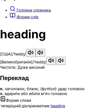
Головна словника
Форми слів
heading
[США]
/ˈhedɪŋ/
[Великобританія]
/ˈhedɪŋ/
Частота: Дуже високий
Переклад
n.
заголовок; бланк; (футбол) удар головою
v.
вдарити або вбити м'яч головою
Форми слова
теперішній дієприкметник
heading