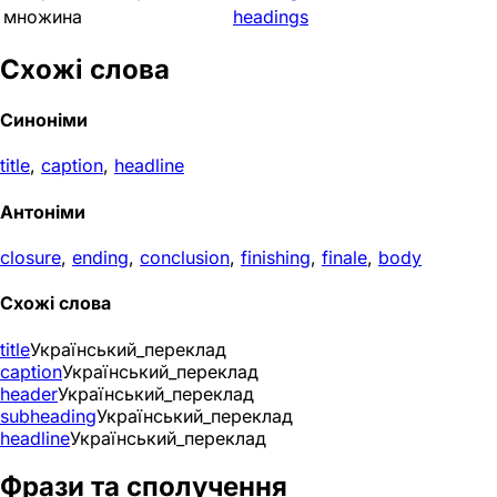
множина
headings
Схожі слова
Синоніми
title
,
caption
,
headline
Антоніми
closure
,
ending
,
conclusion
,
finishing
,
finale
,
body
Схожі слова
title
Український_переклад
caption
Український_переклад
header
Український_переклад
subheading
Український_переклад
headline
Український_переклад
Фрази та сполучення