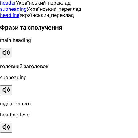
header
Український_переклад
subheading
Український_переклад
headline
Український_переклад
Фрази та сполучення
main heading
головний заголовок
subheading
підзаголовок
heading level