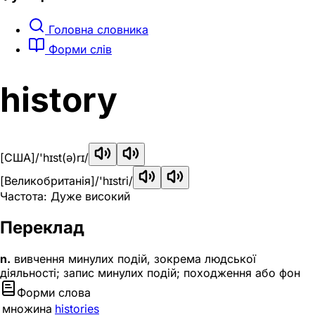
Головна словника
Форми слів
history
[США]
/'hɪst(ə)rɪ/
[Великобританія]
/'hɪstri/
Частота: Дуже високий
Переклад
n.
вивчення минулих подій, зокрема людської
діяльності; запис минулих подій; походження або фон
Форми слова
множина
histories