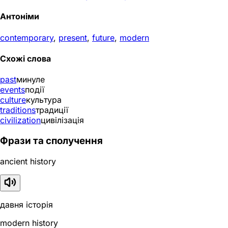
Антоніми
contemporary
,
present
,
future
,
modern
Схожі слова
past
минуле
events
події
culture
культура
traditions
традиції
civilization
цивілізація
Фрази та сполучення
ancient history
давня історія
modern history