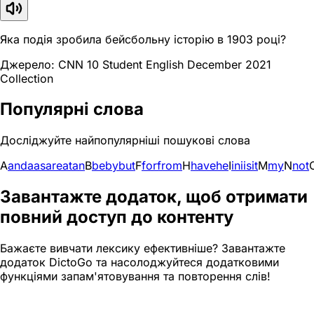
Яка подія зробила бейсбольну історію в 1903 році?
Джерело: CNN 10 Student English December 2021
Collection
Популярні слова
Досліджуйте найпопулярніші пошукові слова
A
and
a
as
are
at
an
B
be
by
but
F
for
from
H
have
he
I
in
i
is
it
M
my
N
not
Завантажте додаток, щоб отримати
повний доступ до контенту
Бажаєте вивчати лексику ефективніше? Завантажте
додаток DictoGo та насолоджуйтеся додатковими
функціями запам'ятовування та повторення слів!