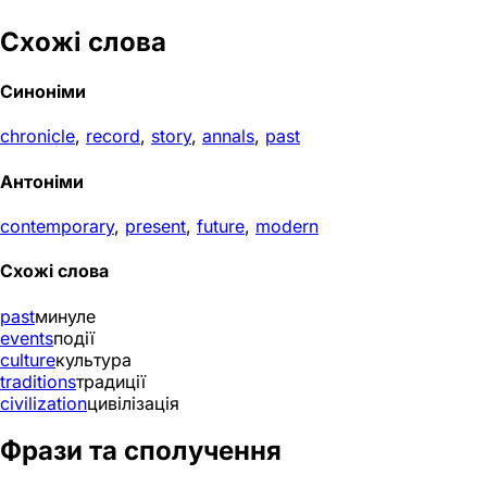
Схожі слова
Синоніми
chronicle
,
record
,
story
,
annals
,
past
Антоніми
contemporary
,
present
,
future
,
modern
Схожі слова
past
минуле
events
події
culture
культура
traditions
традиції
civilization
цивілізація
Фрази та сполучення