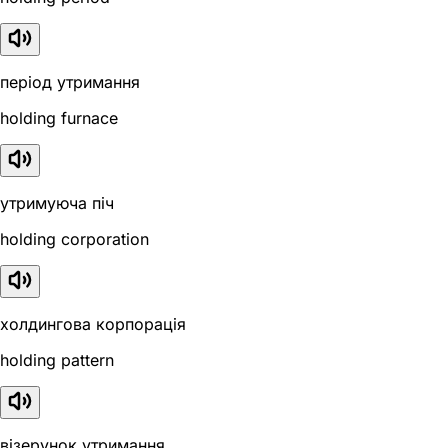
період утримання
holding furnace
утримуюча піч
holding corporation
холдингова корпорація
holding pattern
візерунок утримання