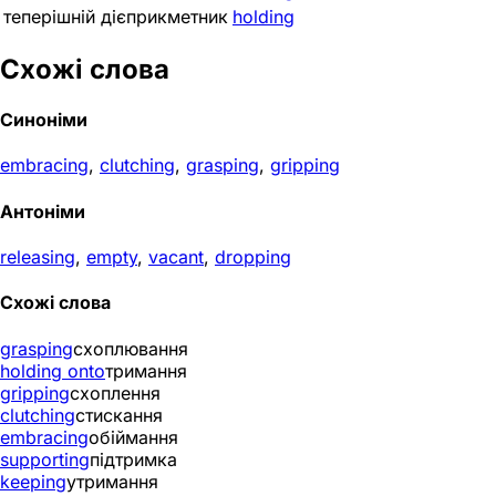
теперішній дієприкметник
holding
Схожі слова
Синоніми
embracing
,
clutching
,
grasping
,
gripping
Антоніми
releasing
,
empty
,
vacant
,
dropping
Схожі слова
grasping
схоплювання
holding onto
тримання
gripping
схоплення
clutching
стискання
embracing
обіймання
supporting
підтримка
keeping
утримання