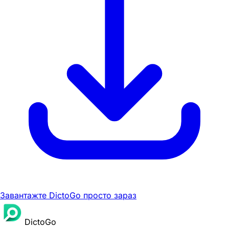
Завантажте DictoGo просто зараз
DictoGo