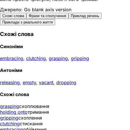
Джерело: Go blank axis version
Схожі слова
Фрази та сполучення
Приклад речень
Приклади з реального життя
Схожі слова
Синоніми
embracing
,
clutching
,
grasping
,
gripping
Антоніми
releasing
,
empty
,
vacant
,
dropping
Схожі слова
grasping
схоплювання
holding onto
тримання
gripping
схоплення
clutching
стискання
embracing
обіймання