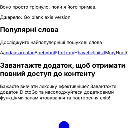
Воно просто тріснуло, поки я його тримав.
Джерело: Go blank axis version
Популярні слова
Досліджуйте найпопулярніші пошукові слова
A
and
a
as
are
at
an
B
be
by
but
F
for
from
H
have
he
I
in
i
is
it
M
my
N
not
Завантажте додаток, щоб отримати
повний доступ до контенту
Бажаєте вивчати лексику ефективніше? Завантажте
додаток DictoGo та насолоджуйтеся додатковими
функціями запам'ятовування та повторення слів!