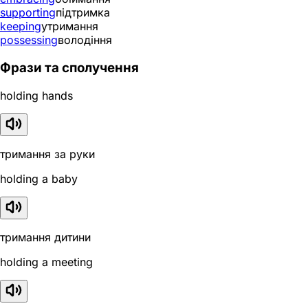
supporting
підтримка
keeping
утримання
possessing
володіння
Фрази та сполучення
holding hands
тримання за руки
holding a baby
тримання дитини
holding a meeting