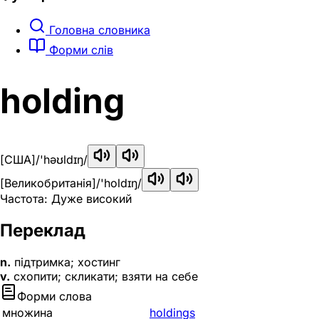
Головна словника
Форми слів
holding
[США]
/'həʊldɪŋ/
[Великобританія]
/'holdɪŋ/
Частота: Дуже високий
Переклад
n.
підтримка; хостинг
v.
схопити; скликати; взяти на себе
Форми слова
множина
holdings