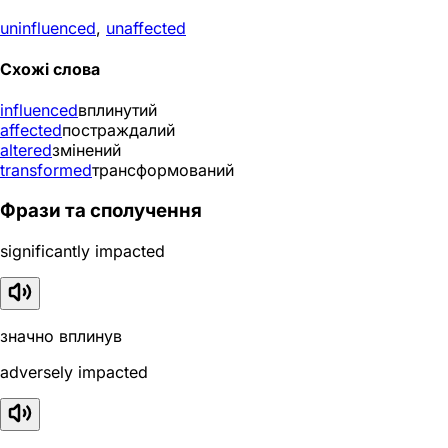
uninfluenced
,
unaffected
Схожі слова
influenced
вплинутий
affected
постраждалий
altered
змінений
transformed
трансформований
Фрази та сполучення
significantly impacted
значно вплинув
adversely impacted