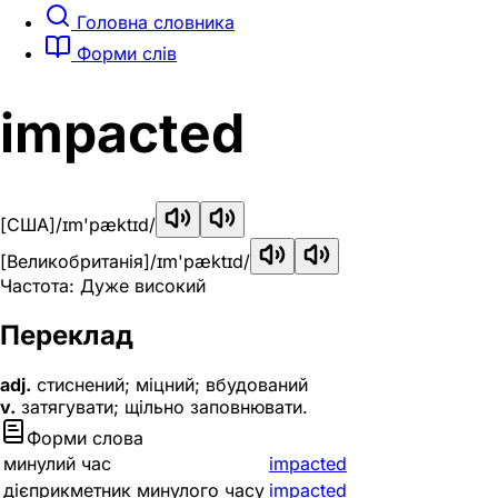
Головна словника
Форми слів
impacted
[США]
/ɪm'pæktɪd/
[Великобританія]
/ɪm'pæktɪd/
Частота: Дуже високий
Переклад
adj.
стиснений; міцний; вбудований
v.
затягувати; щільно заповнювати.
Форми слова
минулий час
impacted
дієприкметник минулого часу
impacted