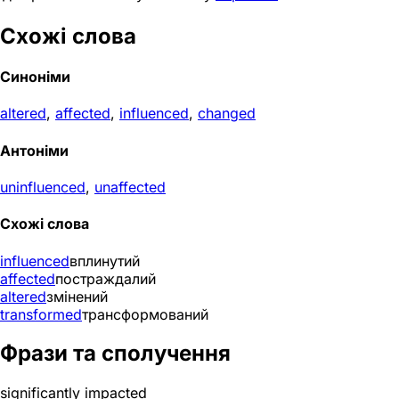
Схожі слова
Синоніми
altered
,
affected
,
influenced
,
changed
Антоніми
uninfluenced
,
unaffected
Схожі слова
influenced
вплинутий
affected
постраждалий
altered
змінений
transformed
трансформований
Фрази та сполучення
significantly impacted