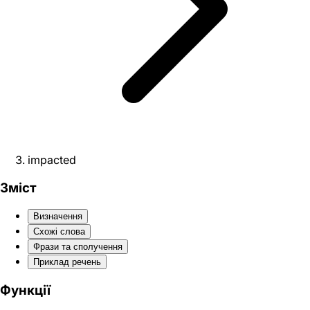
impacted
Зміст
Визначення
Схожі слова
Фрази та сполучення
Приклад речень
Функції