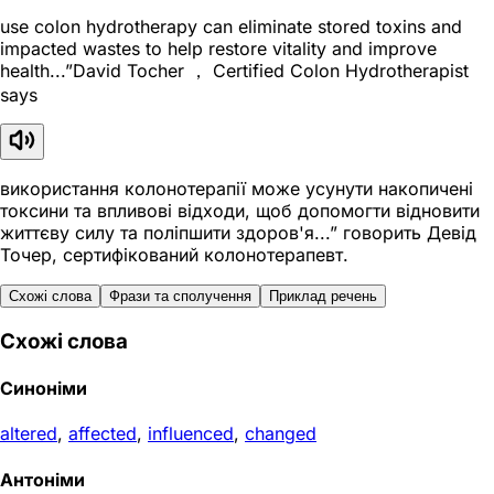
use colon hydrotherapy can eliminate stored toxins and
impacted wastes to help restore vitality and improve
health...”David Tocher ， Certified Colon Hydrotherapist
says
використання колонотерапії може усунути накопичені
токсини та впливові відходи, щоб допомогти відновити
життєву силу та поліпшити здоров'я...” говорить Девід
Точер, сертифікований колонотерапевт.
Схожі слова
Фрази та сполучення
Приклад речень
Схожі слова
Синоніми
altered
,
affected
,
influenced
,
changed
Антоніми