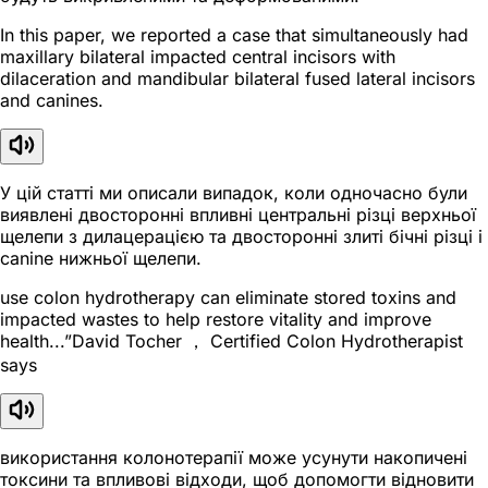
In this paper, we reported a case that simultaneously had
maxillary bilateral impacted central incisors with
dilaceration and mandibular bilateral fused lateral incisors
and canines.
У цій статті ми описали випадок, коли одночасно були
виявлені двосторонні впливні центральні різці верхньої
щелепи з дилацерацією та двосторонні злиті бічні різці і
canine нижньої щелепи.
use colon hydrotherapy can eliminate stored toxins and
impacted wastes to help restore vitality and improve
health...”David Tocher ， Certified Colon Hydrotherapist
says
використання колонотерапії може усунути накопичені
токсини та впливові відходи, щоб допомогти відновити