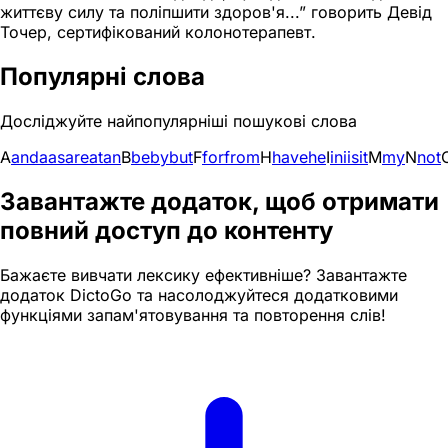
життєву силу та поліпшити здоров'я...” говорить Девід
Точер, сертифікований колонотерапевт.
Популярні слова
Досліджуйте найпопулярніші пошукові слова
A
and
a
as
are
at
an
B
be
by
but
F
for
from
H
have
he
I
in
i
is
it
M
my
N
not
Завантажте додаток, щоб отримати
повний доступ до контенту
Бажаєте вивчати лексику ефективніше? Завантажте
додаток DictoGo та насолоджуйтеся додатковими
функціями запам'ятовування та повторення слів!