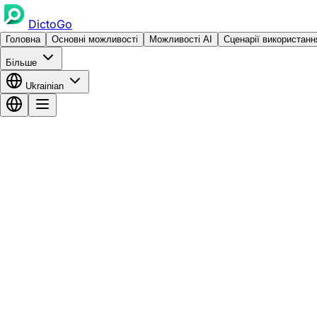
DictoGo
Головна
Основні можливості
Можливості AI
Сценарії використанн
Більше
Ukrainian