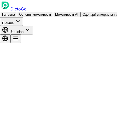
DictoGo
Головна
Основні можливості
Можливості AI
Сценарії використанн
Більше
Ukrainian