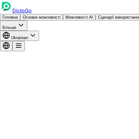
DictoGo
Головна
Основні можливості
Можливості AI
Сценарії використанн
Більше
Ukrainian