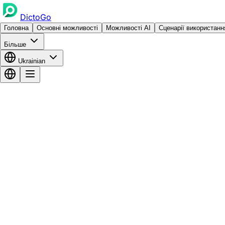
DictoGo
Головна
Основні можливості
Можливості AI
Сценарії використанн
Більше
Ukrainian