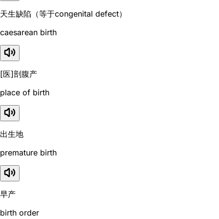
天生缺陷（等于congenital defect）
caesarean birth
[医]剖腹产
place of birth
出生地
premature birth
早产
birth order