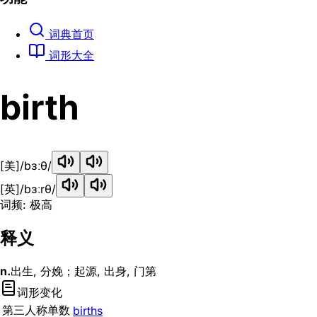
词典首页
词形大全
birth
[美]
/bɜːθ/
[英]
/bɜːrθ/
词频: 极高
释义
n.
出生, 分娩；起源, 出身, 门第
词形变化
第三人称单数
births