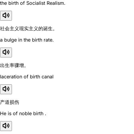
the birth of Socialist Realism.
社会主义现实主义的诞生。
a bulge in the birth rate.
出生率骤增。
laceration of birth canal
产道损伤
He is of noble birth .