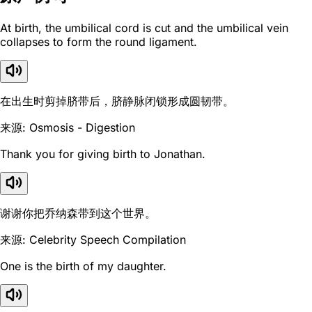
At birth, the umbilical cord is cut and the umbilical vein
collapses to form the round ligament.
在出生时剪掉脐带后，脐静脉闭锁形成圆韧带。
来源: Osmosis - Digestion
Thank you for giving birth to Jonathan.
谢谢你把乔纳森带到这个世界。
来源: Celebrity Speech Compilation
One is the birth of my daughter.