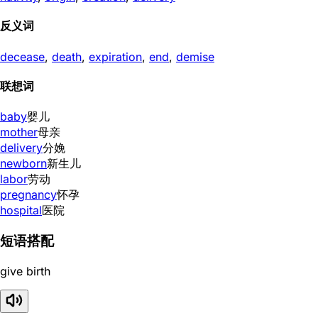
反义词
decease
,
death
,
expiration
,
end
,
demise
联想词
baby
婴儿
mother
母亲
delivery
分娩
newborn
新生儿
labor
劳动
pregnancy
怀孕
hospital
医院
短语搭配
give birth