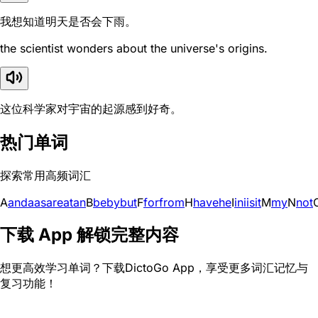
我想知道明天是否会下雨。
the scientist wonders about the universe's origins.
这位科学家对宇宙的起源感到好奇。
热门单词
探索常用高频词汇
A
and
a
as
are
at
an
B
be
by
but
F
for
from
H
have
he
I
in
i
is
it
M
my
N
not
下载 App 解锁完整内容
想更高效学习单词？下载DictoGo App，享受更多词汇记忆与
复习功能！