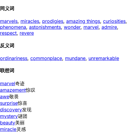
同义词
marvels
,
miracles
,
prodigies
,
amazing things
,
curiosities
,
phenomena
,
astonishments
,
wonder
,
marvel
,
admire
,
respect
,
revere
反义词
ordinariness
,
commonplace
,
mundane
,
unremarkable
联想词
marvel
奇迹
amazement
惊叹
awe
敬畏
surprise
惊喜
discovery
发现
mystery
谜团
beauty
美丽
miracle
灵感