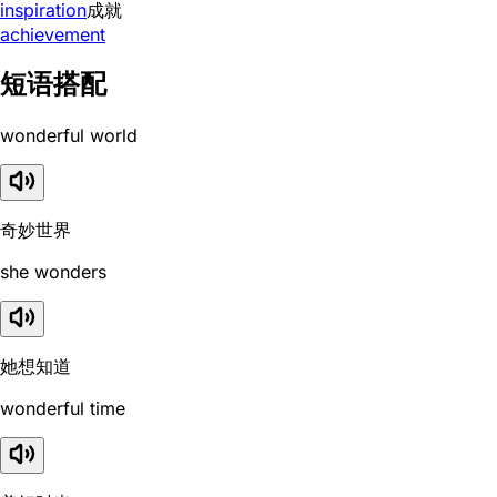
inspiration
成就
achievement
短语搭配
wonderful world
奇妙世界
she wonders
她想知道
wonderful time