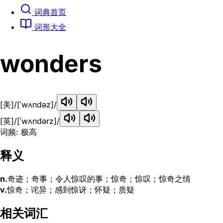
词典首页
词形大全
wonders
[美]
/[ˈwʌndəz]/
[英]
/[ˈwʌndərz]/
词频: 极高
释义
n.
奇迹；奇事；令人惊叹的事；惊奇；惊叹；惊奇之情
v.
惊奇；诧异；感到惊讶；怀疑；质疑
相关词汇