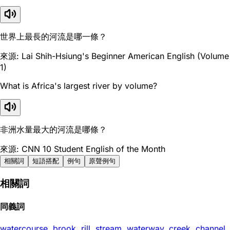
世界上最長的河流是哪一條？
來源: Lai Shih-Hsiung's Beginner American English (Volume
1)
What is Africa's largest river by volume?
非洲水量最大的河流是哪條？
來源: CNN 10 Student English of the Month
相關詞
短語搭配
例句
原聲例句
相關詞
同義詞
watercourse
,
brook
,
rill
,
stream
,
waterway
,
creek
,
channel