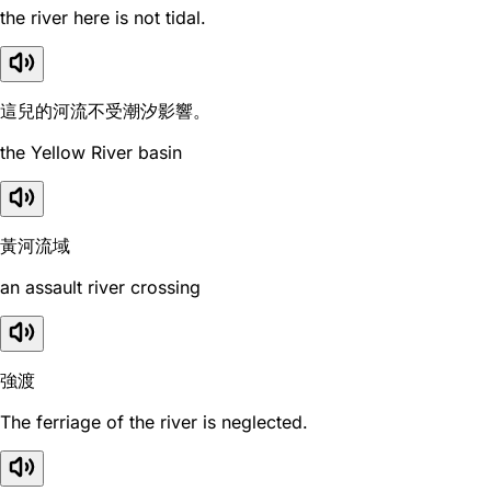
the river here is not tidal.
這兒的河流不受潮汐影響。
the Yellow River basin
黃河流域
an assault river crossing
強渡
The ferriage of the river is neglected.