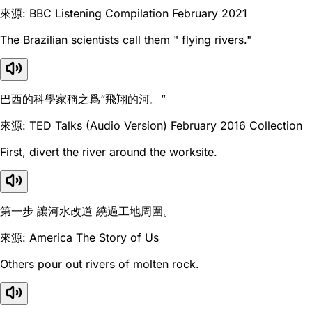
來源: BBC Listening Compilation February 2021
The Brazilian scientists call them " flying rivers."
巴西的科學家稱之爲“飛翔的河。”
來源: TED Talks (Audio Version) February 2016 Collection
First, divert the river around the worksite.
第一步 讓河水改道 繞過工地周圍。
來源: America The Story of Us
Others pour out rivers of molten rock.