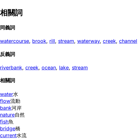
相關詞
同義詞
watercourse
,
brook
,
rill
,
stream
,
waterway
,
creek
,
channel
反義詞
riverbank
,
creek
,
ocean
,
lake
,
stream
相關詞
water
水
flow
流動
bank
河岸
nature
自然
fish
魚
bridge
橋
current
水流