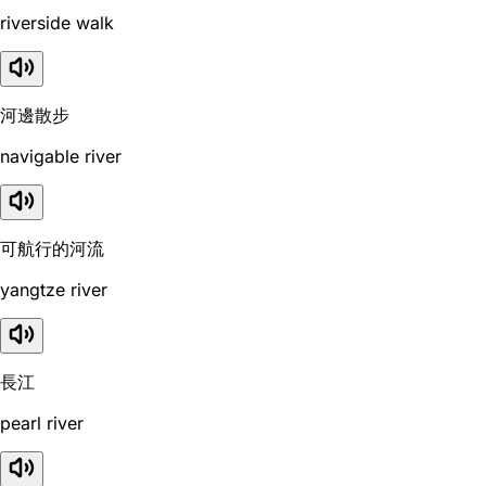
riverside walk
河邊散步
navigable river
可航行的河流
yangtze river
長江
pearl river