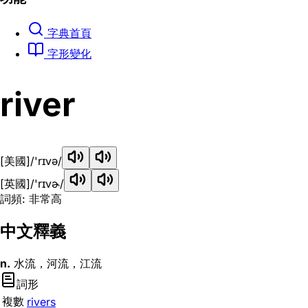
字典首頁
字形變化
river
[美國]
/'rɪvə/
[英國]
/'rɪvɚ/
詞頻: 非常高
中文釋義
n.
水流，河流，江流
詞形
複數
rivers