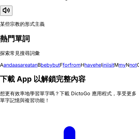
某些宗教的形式主義
熱門單詞
探索常見搜尋詞彙
A
and
a
as
are
at
an
B
be
by
but
F
for
from
H
have
he
I
in
i
is
it
M
my
N
not
下載 App 以解鎖完整內容
想更有效率地學習單字嗎？下載 DictoGo 應用程式，享受更多
單字記憶與複習功能！