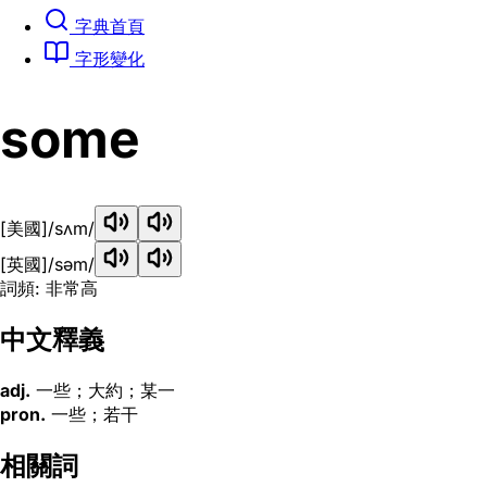
字典首頁
字形變化
some
[美國]
/sʌm/
[英國]
/səm/
詞頻: 非常高
中文釋義
adj.
一些；大約；某一
pron.
一些；若干
相關詞