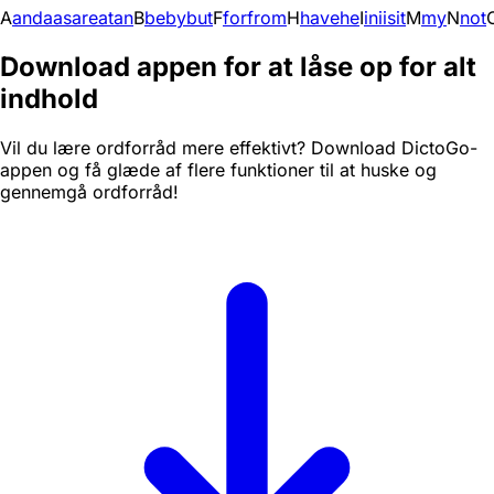
A
and
a
as
are
at
an
B
be
by
but
F
for
from
H
have
he
I
in
i
is
it
M
my
N
not
Download appen for at låse op for alt
indhold
Vil du lære ordforråd mere effektivt? Download DictoGo-
appen og få glæde af flere funktioner til at huske og
gennemgå ordforråd!