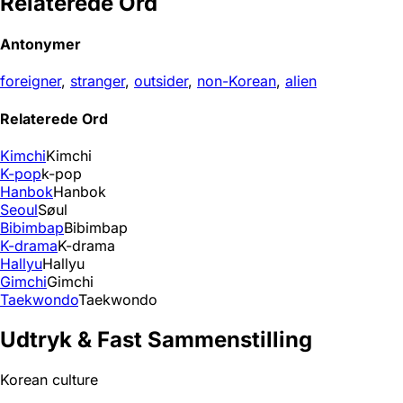
Relaterede Ord
Antonymer
foreigner
,
stranger
,
outsider
,
non-Korean
,
alien
Relaterede Ord
Kimchi
Kimchi
K-pop
k-pop
Hanbok
Hanbok
Seoul
Søul
Bibimbap
Bibimbap
K-drama
K-drama
Hallyu
Hallyu
Gimchi
Gimchi
Taekwondo
Taekwondo
Udtryk & Fast Sammenstilling
Korean culture