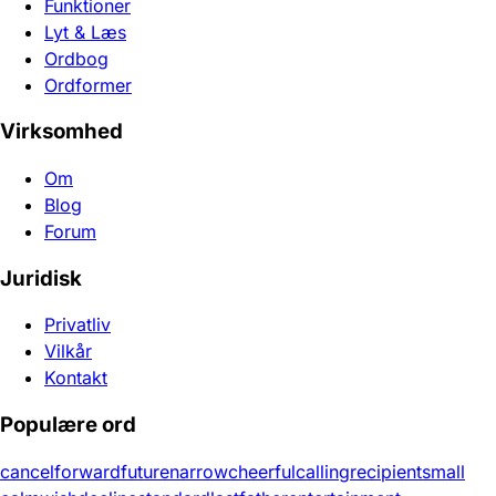
Funktioner
Lyt & Læs
Ordbog
Ordformer
Virksomhed
Om
Blog
Forum
Juridisk
Privatliv
Vilkår
Kontakt
Populære ord
cancel
forward
future
narrow
cheerful
calling
recipient
small