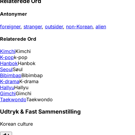
Relaterede Ord
Antonymer
foreigner
,
stranger
,
outsider
,
non-Korean
,
alien
Relaterede Ord
Kimchi
Kimchi
K-pop
k-pop
Hanbok
Hanbok
Seoul
Søul
Bibimbap
Bibimbap
K-drama
K-drama
Hallyu
Hallyu
Gimchi
Gimchi
Taekwondo
Taekwondo
Udtryk & Fast Sammenstilling
Korean culture