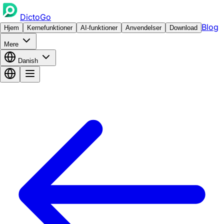
DictoGo
Blog
Hjem
Kernefunktioner
AI-funktioner
Anvendelser
Download
Mere
Danish