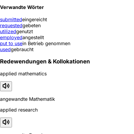
Verwandte Wörter
submitted
eingereicht
requested
gebeten
utilized
genutzt
employed
angestellt
put to use
in Betrieb genommen
used
gebraucht
Redewendungen & Kollokationen
applied mathematics
angewandte Mathematik
applied research