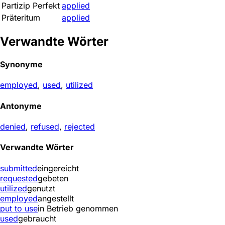
Partizip Perfekt
applied
Präteritum
applied
Verwandte Wörter
Synonyme
employed
,
used
,
utilized
Antonyme
denied
,
refused
,
rejected
Verwandte Wörter
submitted
eingereicht
requested
gebeten
utilized
genutzt
employed
angestellt
put to use
in Betrieb genommen
used
gebraucht