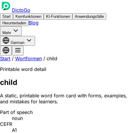
DictoGo
Start
Kernfunktionen
KI-Funktionen
Anwendungsfälle
Blog
Herunterladen
Mehr
German
Start
/
Wortformen
/
child
Printable word detail
child
A static, printable word form card with forms, examples,
and mistakes for learners.
Part of speech
noun
CEFR
A1