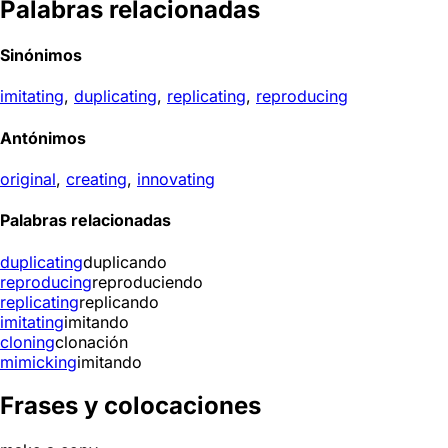
Palabras relacionadas
Sinónimos
imitating
,
duplicating
,
replicating
,
reproducing
Antónimos
original
,
creating
,
innovating
Palabras relacionadas
duplicating
duplicando
reproducing
reproduciendo
replicating
replicando
imitating
imitando
cloning
clonación
mimicking
imitando
Frases y colocaciones