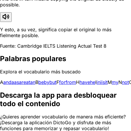
possible.
Y esto, a su vez, significa copiar el original lo más
fielmente posible.
Fuente: Cambridge IELTS Listening Actual Test 8
Palabras populares
Explora el vocabulario más buscado
A
and
a
as
are
at
an
B
be
by
but
F
for
from
H
have
he
I
in
i
is
it
M
my
N
not
Descarga la app para desbloquear
todo el contenido
¿Quieres aprender vocabulario de manera más eficiente?
¡Descarga la aplicación DictoGo y disfruta de más
funciones para memorizar y repasar vocabulario!