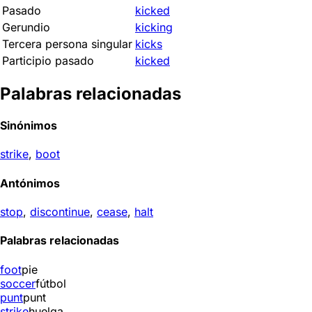
Pasado
kicked
Gerundio
kicking
Tercera persona singular
kicks
Participio pasado
kicked
Palabras relacionadas
Sinónimos
strike
,
boot
Antónimos
stop
,
discontinue
,
cease
,
halt
Palabras relacionadas
foot
pie
soccer
fútbol
punt
punt
strike
huelga