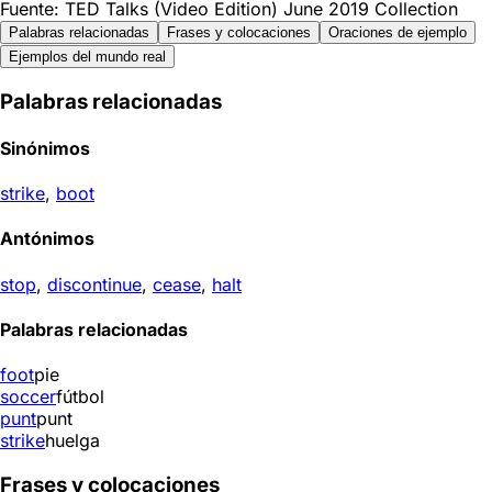
Fuente: TED Talks (Video Edition) June 2019 Collection
Palabras relacionadas
Frases y colocaciones
Oraciones de ejemplo
Ejemplos del mundo real
Palabras relacionadas
Sinónimos
strike
,
boot
Antónimos
stop
,
discontinue
,
cease
,
halt
Palabras relacionadas
foot
pie
soccer
fútbol
punt
punt
strike
huelga
Frases y colocaciones