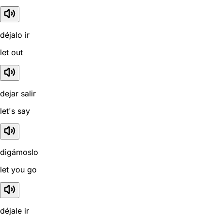
déjalo ir
let out
dejar salir
let's say
digámoslo
let you go
déjale ir