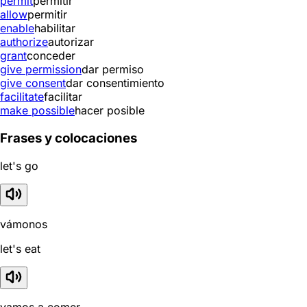
permit
permitir
allow
permitir
enable
habilitar
authorize
autorizar
grant
conceder
give permission
dar permiso
give consent
dar consentimiento
facilitate
facilitar
make possible
hacer posible
Frases y colocaciones
let's go
vámonos
let's eat
vamos a comer