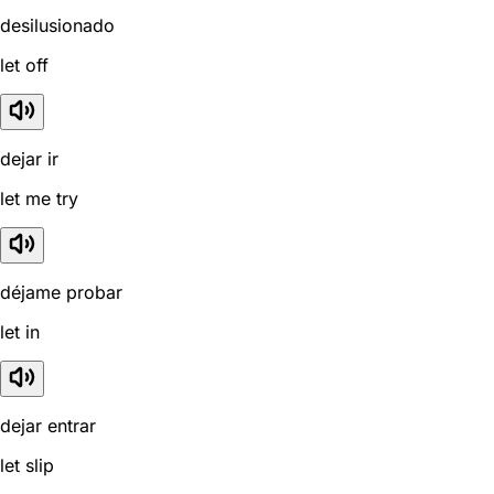
desilusionado
let off
dejar ir
let me try
déjame probar
let in
dejar entrar
let slip