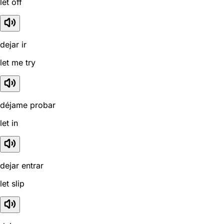
let off
dejar ir
let me try
déjame probar
let in
dejar entrar
let slip