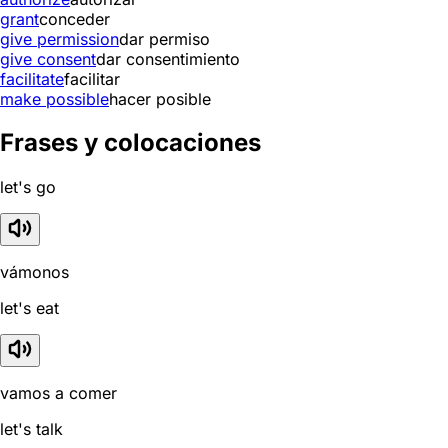
grant
conceder
give permission
dar permiso
give consent
dar consentimiento
facilitate
facilitar
make possible
hacer posible
Frases y colocaciones
let's go
vámonos
let's eat
vamos a comer
let's talk