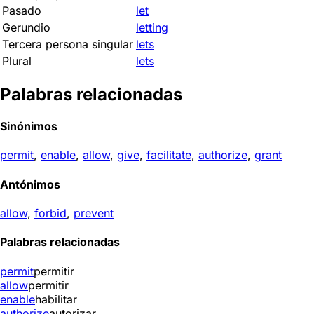
Pasado
let
Gerundio
letting
Tercera persona singular
lets
Plural
lets
Palabras relacionadas
Sinónimos
permit
,
enable
,
allow
,
give
,
facilitate
,
authorize
,
grant
Antónimos
allow
,
forbid
,
prevent
Palabras relacionadas
permit
permitir
allow
permitir
enable
habilitar
authorize
autorizar