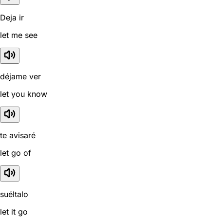
Deja ir
let me see
déjame ver
let you know
te avisaré
let go of
suéltalo
let it go