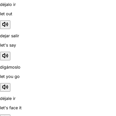
déjalo ir
let out
dejar salir
let's say
digámoslo
let you go
déjale ir
let's face it