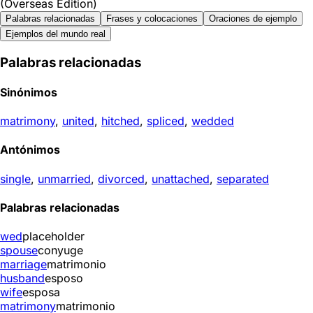
(Overseas Edition)
Palabras relacionadas
Frases y colocaciones
Oraciones de ejemplo
Ejemplos del mundo real
Palabras relacionadas
Sinónimos
matrimony
,
united
,
hitched
,
spliced
,
wedded
Antónimos
single
,
unmarried
,
divorced
,
unattached
,
separated
Palabras relacionadas
wed
placeholder
spouse
conyuge
marriage
matrimonio
husband
esposo
wife
esposa
matrimony
matrimonio