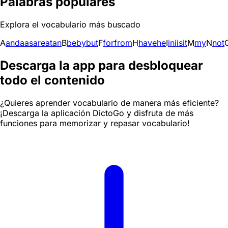
Palabras populares
Explora el vocabulario más buscado
A
and
a
as
are
at
an
B
be
by
but
F
for
from
H
have
he
I
in
i
is
it
M
my
N
not
Descarga la app para desbloquear
todo el contenido
¿Quieres aprender vocabulario de manera más eficiente?
¡Descarga la aplicación DictoGo y disfruta de más
funciones para memorizar y repasar vocabulario!