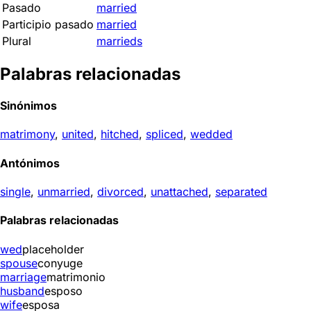
Pasado
married
Participio pasado
married
Plural
marrieds
Palabras relacionadas
Sinónimos
matrimony
,
united
,
hitched
,
spliced
,
wedded
Antónimos
single
,
unmarried
,
divorced
,
unattached
,
separated
Palabras relacionadas
wed
placeholder
spouse
conyuge
marriage
matrimonio
husband
esposo
wife
esposa