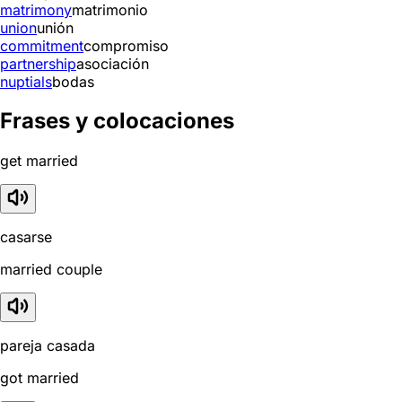
matrimony
matrimonio
union
unión
commitment
compromiso
partnership
asociación
nuptials
bodas
Frases y colocaciones
get married
casarse
married couple
pareja casada
got married