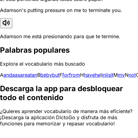
Adamson's putting pressure on me to terminate you.
Adamson me está presionando para que te termine.
Palabras populares
Explora el vocabulario más buscado
A
and
a
as
are
at
an
B
be
by
but
F
for
from
H
have
he
I
in
i
is
it
M
my
N
not
Descarga la app para desbloquear
todo el contenido
¿Quieres aprender vocabulario de manera más eficiente?
¡Descarga la aplicación DictoGo y disfruta de más
funciones para memorizar y repasar vocabulario!