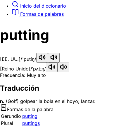
Inicio del diccionario
Formas de palabras
putting
[EE. UU.]
/'putiŋ/
[Reino Unido]
/ˈpʌtɪŋ/
Frecuencia: Muy alto
Traducción
n.
(Golf) golpear la bola en el hoyo; lanzar.
Formas de la palabra
Gerundio
putting
Plural
puttings