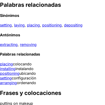
Palabras relacionadas
Sinónimos
setting
,
laying
,
placing
,
positioning
,
depositing
Antónimos
extracting
,
removing
Palabras relacionadas
placing
colocando
installing
instalando
positioning
ubicando
setting
configuración
arranging
ordenando
Frases y colocaciones
putting on makeup