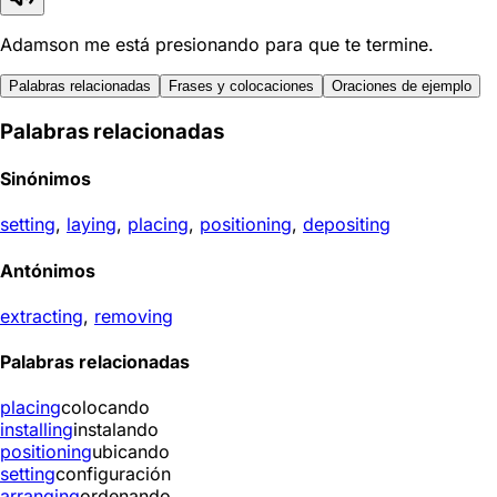
Adamson me está presionando para que te termine.
Palabras relacionadas
Frases y colocaciones
Oraciones de ejemplo
Palabras relacionadas
Sinónimos
setting
,
laying
,
placing
,
positioning
,
depositing
Antónimos
extracting
,
removing
Palabras relacionadas
placing
colocando
installing
instalando
positioning
ubicando
setting
configuración
arranging
ordenando