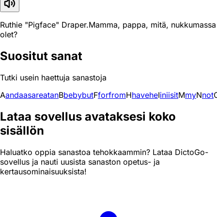
Ruthie "Pigface" Draper.Mamma, pappa, mitä, nukkumassa
olet?
Suositut sanat
Tutki usein haettuja sanastoja
A
and
a
as
are
at
an
B
be
by
but
F
for
from
H
have
he
I
in
i
is
it
M
my
N
not
Lataa sovellus avataksesi koko
sisällön
Haluatko oppia sanastoa tehokkaammin? Lataa DictoGo-
sovellus ja nauti uusista sanaston opetus- ja
kertausominaisuuksista!