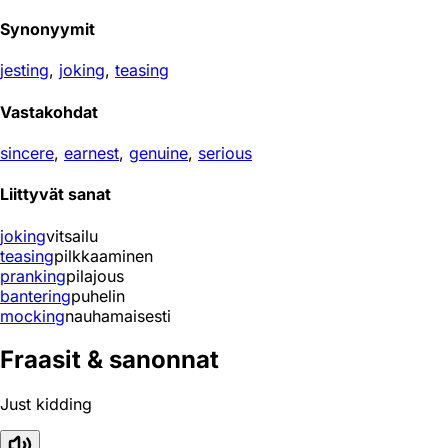
Synonyymit
jesting
,
joking
,
teasing
Vastakohdat
sincere
,
earnest
,
genuine
,
serious
Liittyvät sanat
joking
vitsailu
teasing
pilkkaaminen
pranking
pilajous
bantering
puhelin
mocking
nauhamaisesti
Fraasit & sanonnat
Just kidding