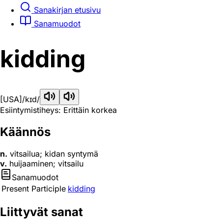
Sanakirjan etusivu
Sanamuodot
kidding
[USA]
/kɪd/
Esiintymistiheys: Erittäin korkea
Käännös
n.
vitsailua; kidan syntymä
v.
huijaaminen; vitsailu
Sanamuodot
Present Participle
kidding
Liittyvät sanat