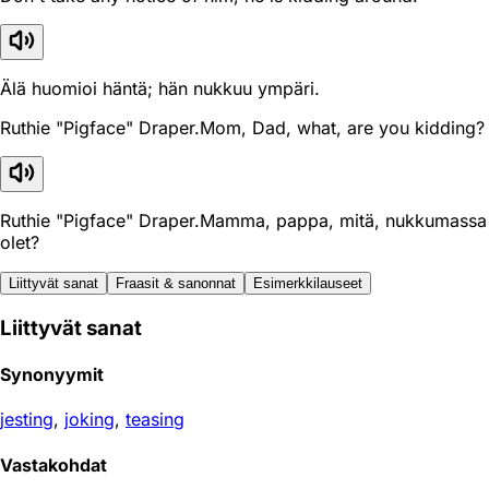
Älä huomioi häntä; hän nukkuu ympäri.
Ruthie "Pigface" Draper.Mom, Dad, what, are you kidding?
Ruthie "Pigface" Draper.Mamma, pappa, mitä, nukkumassa
olet?
Liittyvät sanat
Fraasit & sanonnat
Esimerkkilauseet
Liittyvät sanat
Synonyymit
jesting
,
joking
,
teasing
Vastakohdat