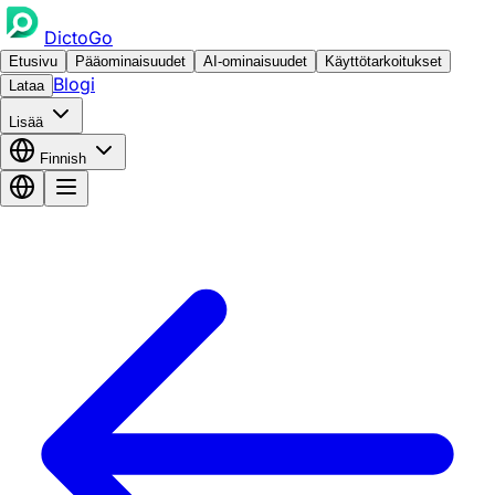
DictoGo
Etusivu
Pääominaisuudet
AI-ominaisuudet
Käyttötarkoitukset
Blogi
Lataa
Lisää
Finnish