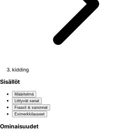
kidding
Sisällöt
Määritelmä
Liittyvät sanat
Fraasit & sanonnat
Esimerkkilauseet
Ominaisuudet