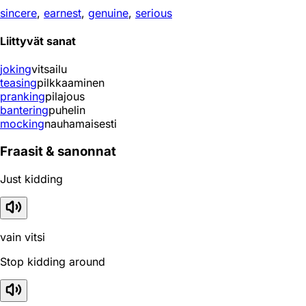
sincere
,
earnest
,
genuine
,
serious
Liittyvät sanat
joking
vitsailu
teasing
pilkkaaminen
pranking
pilajous
bantering
puhelin
mocking
nauhamaisesti
Fraasit & sanonnat
Just kidding
vain vitsi
Stop kidding around