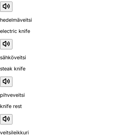
hedelmäveitsi
electric knife
sähköveitsi
steak knife
pihveveitsi
knife rest
veitsileikkuri