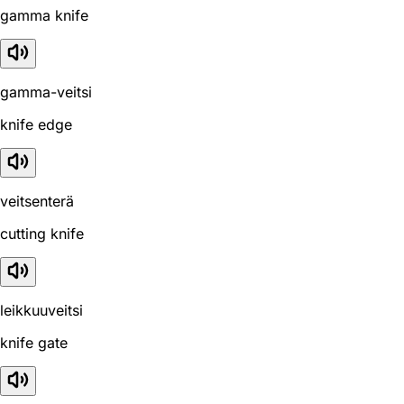
gamma knife
gamma-veitsi
knife edge
veitsenterä
cutting knife
leikkuuveitsi
knife gate