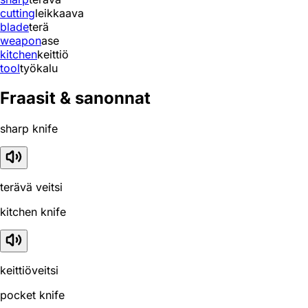
cutting
leikkaava
blade
terä
weapon
ase
kitchen
keittiö
tool
työkalu
Fraasit & sanonnat
sharp knife
terävä veitsi
kitchen knife
keittiöveitsi
pocket knife