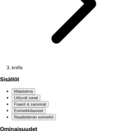
knife
Sisällöt
Määritelmä
Liittyvät sanat
Fraasit & sanonnat
Esimerkkilauseet
Reaali­elämän esimerkit
Ominaisuudet