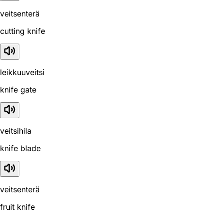
veitsenterä
cutting knife
leikkuuveitsi
knife gate
veitsihila
knife blade
veitsenterä
fruit knife