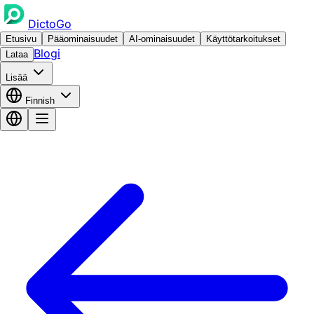
DictoGo
Etusivu
Pääominaisuudet
AI-ominaisuudet
Käyttötarkoitukset
Blogi
Lataa
Lisää
Finnish