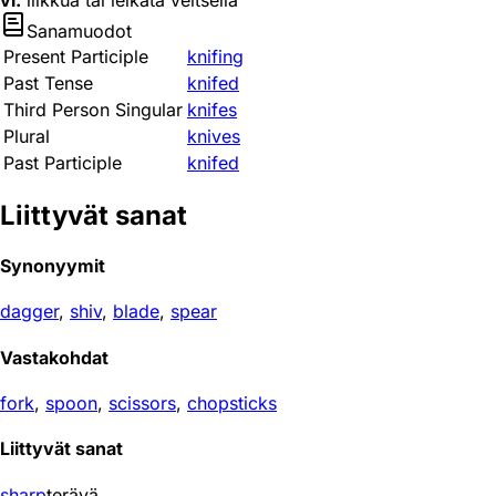
vi.
liikkua tai leikata veitsellä
Sanamuodot
Present Participle
knifing
Past Tense
knifed
Third Person Singular
knifes
Plural
knives
Past Participle
knifed
Liittyvät sanat
Synonyymit
dagger
,
shiv
,
blade
,
spear
Vastakohdat
fork
,
spoon
,
scissors
,
chopsticks
Liittyvät sanat
sharp
terävä