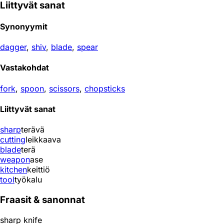
Liittyvät sanat
Synonyymit
dagger
,
shiv
,
blade
,
spear
Vastakohdat
fork
,
spoon
,
scissors
,
chopsticks
Liittyvät sanat
sharp
terävä
cutting
leikkaava
blade
terä
weapon
ase
kitchen
keittiö
tool
työkalu
Fraasit & sanonnat
sharp knife