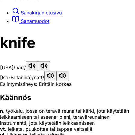
Sanakirjan etusivu
Sanamuodot
knife
[USA]
/naɪf/
[Iso-Britannia]
/naɪf/
Esiintymistiheys: Erittäin korkea
Käännös
n.
työkalu, jossa on terävä reuna tai kärki, jota käytetään
leikkaamiseen tai aseena; pieni, teräväreunainen
instrumentti, jota käytetään leikkaamiseen
vt.
leikata, puukottaa tai tappaa veitsellä