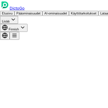
DictoGo
Etusivu
Pääominaisuudet
AI-ominaisuudet
Käyttötarkoitukset
Lataa
Lisää
Finnish