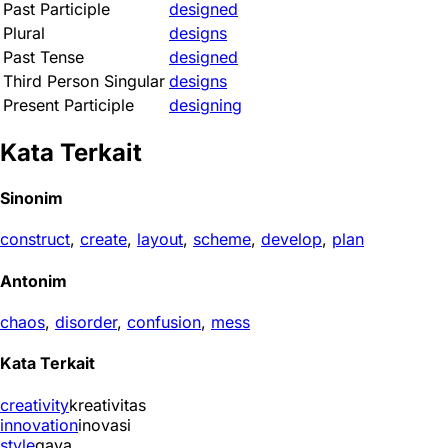
Past Participle
designed
Plural
designs
Past Tense
designed
Third Person Singular
designs
Present Participle
designing
Kata Terkait
Sinonim
construct
,
create
,
layout
,
scheme
,
develop
,
plan
Antonim
chaos
,
disorder
,
confusion
,
mess
Kata Terkait
creativity
kreativitas
innovation
inovasi
style
gaya