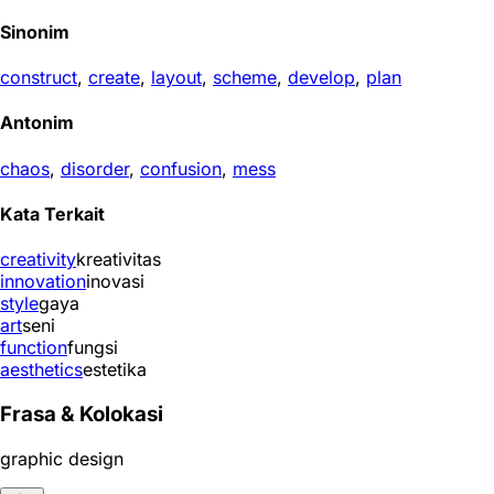
Sinonim
construct
,
create
,
layout
,
scheme
,
develop
,
plan
Antonim
chaos
,
disorder
,
confusion
,
mess
Kata Terkait
creativity
kreativitas
innovation
inovasi
style
gaya
art
seni
function
fungsi
aesthetics
estetika
Frasa & Kolokasi
graphic design