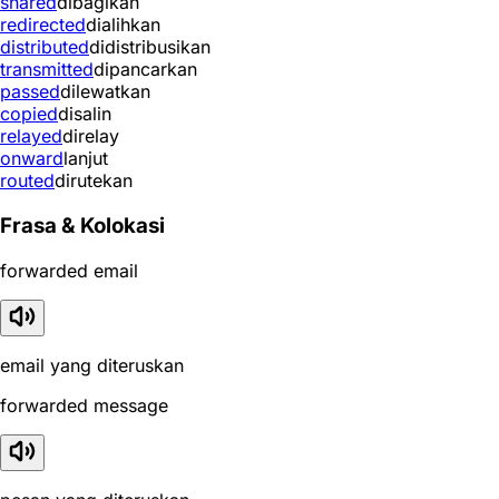
shared
dibagikan
redirected
dialihkan
distributed
didistribusikan
transmitted
dipancarkan
passed
dilewatkan
copied
disalin
relayed
direlay
onward
lanjut
routed
dirutekan
Frasa & Kolokasi
forwarded email
email yang diteruskan
forwarded message