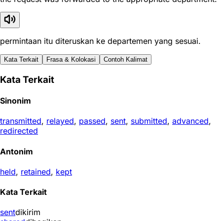
permintaan itu diteruskan ke departemen yang sesuai.
Kata Terkait
Frasa & Kolokasi
Contoh Kalimat
Kata Terkait
Sinonim
transmitted
,
relayed
,
passed
,
sent
,
submitted
,
advanced
,
redirected
Antonim
held
,
retained
,
kept
Kata Terkait
sent
dikirim