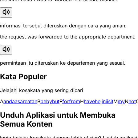
informasi tersebut diteruskan dengan cara yang aman.
the request was forwarded to the appropriate department.
permintaan itu diteruskan ke departemen yang sesuai.
Kata Populer
Jelajahi kosakata yang sering dicari
A
and
a
as
are
at
an
B
be
by
but
F
for
from
H
have
he
I
in
i
is
it
M
my
N
not
Unduh Aplikasi untuk Membuka
Semua Konten
Ingin belajar kosakata dengan lebih efisien? Unduh aplikasi