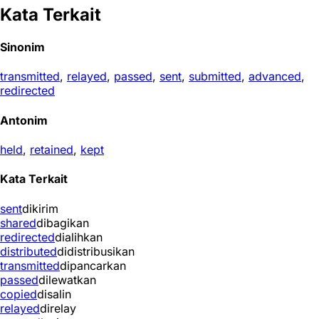
Kata Terkait
Sinonim
transmitted
,
relayed
,
passed
,
sent
,
submitted
,
advanced
,
redirected
Antonim
held
,
retained
,
kept
Kata Terkait
sent
dikirim
shared
dibagikan
redirected
dialihkan
distributed
didistribusikan
transmitted
dipancarkan
passed
dilewatkan
copied
disalin
relayed
direlay