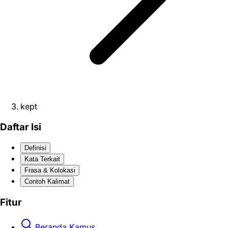
kept
Daftar Isi
Definisi
Kata Terkait
Frasa & Kolokasi
Contoh Kalimat
Fitur
Beranda Kamus