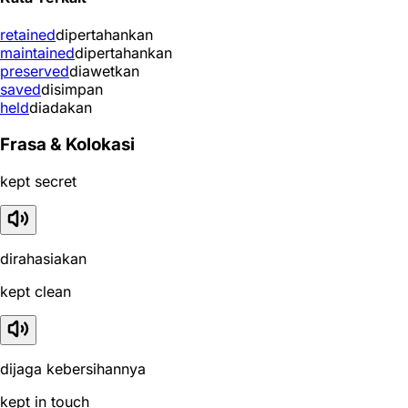
retained
dipertahankan
maintained
dipertahankan
preserved
diawetkan
saved
disimpan
held
diadakan
Frasa & Kolokasi
kept secret
dirahasiakan
kept clean
dijaga kebersihannya
kept in touch