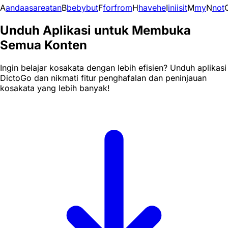
A
and
a
as
are
at
an
B
be
by
but
F
for
from
H
have
he
I
in
i
is
it
M
my
N
not
Unduh Aplikasi untuk Membuka
Semua Konten
Ingin belajar kosakata dengan lebih efisien? Unduh aplikasi
DictoGo dan nikmati fitur penghafalan dan peninjauan
kosakata yang lebih banyak!