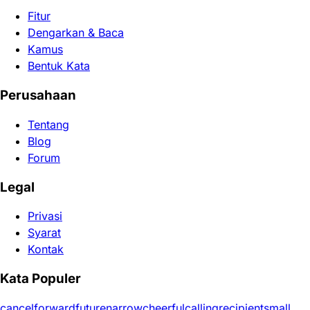
Fitur
Dengarkan & Baca
Kamus
Bentuk Kata
Perusahaan
Tentang
Blog
Forum
Legal
Privasi
Syarat
Kontak
Kata Populer
cancel
forward
future
narrow
cheerful
calling
recipient
small