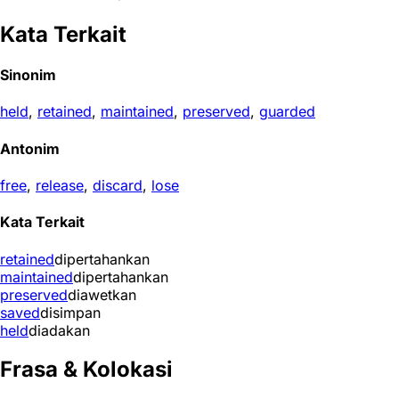
Kata Terkait
Sinonim
held
,
retained
,
maintained
,
preserved
,
guarded
Antonim
free
,
release
,
discard
,
lose
Kata Terkait
retained
dipertahankan
maintained
dipertahankan
preserved
diawetkan
saved
disimpan
held
diadakan
Frasa & Kolokasi