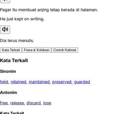
Pagar itu membuat anjing tetap berada di halaman.
He just kept on writing.
Dia terus menulis.
Kata Terkait
Frasa & Kolokasi
Contoh Kalimat
Kata Terkait
Sinonim
held
,
retained
,
maintained
,
preserved
,
guarded
Antonim
free
,
release
,
discard
,
lose
Kata Terkait