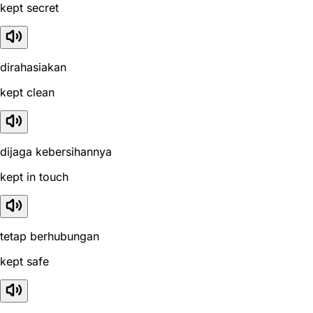
kept secret
dirahasiakan
kept clean
dijaga kebersihannya
kept in touch
tetap berhubungan
kept safe