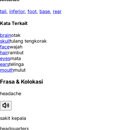
tail
,
inferior
,
foot
,
base
,
rear
Kata Terkait
brain
otak
skull
tulang tengkorak
face
wajah
hair
rambut
eyes
mata
ears
telinga
mouth
mulut
Frasa & Kolokasi
headache
sakit kepala
headquarters