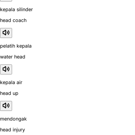
kepala silinder
head coach
pelatih kepala
water head
kepala air
head up
mendongak
head injury