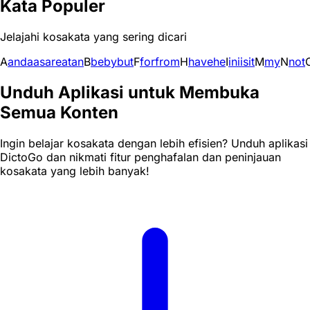
Kata Populer
Jelajahi kosakata yang sering dicari
A
and
a
as
are
at
an
B
be
by
but
F
for
from
H
have
he
I
in
i
is
it
M
my
N
not
Unduh Aplikasi untuk Membuka
Semua Konten
Ingin belajar kosakata dengan lebih efisien? Unduh aplikasi
DictoGo dan nikmati fitur penghafalan dan peninjauan
kosakata yang lebih banyak!