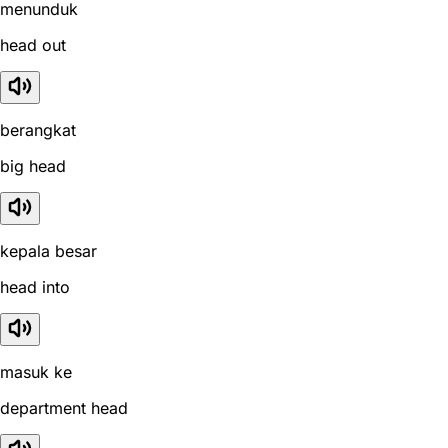
menunduk
head out
berangkat
big head
kepala besar
head into
masuk ke
department head