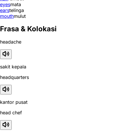
eyes
mata
ears
telinga
mouth
mulut
Frasa & Kolokasi
headache
sakit kepala
headquarters
kantor pusat
head chef