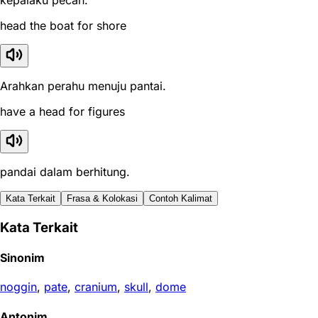
kepalaku pecah.
head the boat for shore
Arahkan perahu menuju pantai.
have a head for figures
pandai dalam berhitung.
Kata Terkait
Frasa & Kolokasi
Contoh Kalimat
Kata Terkait
Sinonim
noggin
,
pate
,
cranium
,
skull
,
dome
Antonim