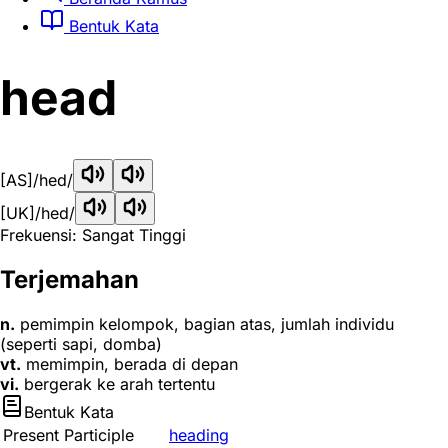
Bentuk Kata
head
[AS]
/hed/
[UK]
/hed/
Frekuensi: Sangat Tinggi
Terjemahan
n.
pemimpin kelompok, bagian atas, jumlah individu
(seperti sapi, domba)
vt.
memimpin, berada di depan
vi.
bergerak ke arah tertentu
Bentuk Kata
Present Participle
heading