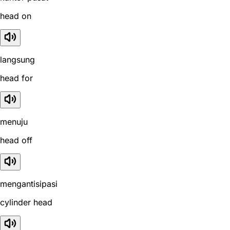
head on
langsung
head for
menuju
head off
mengantisipasi
cylinder head