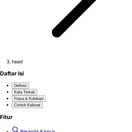
head
Daftar Isi
Definisi
Kata Terkait
Frasa & Kolokasi
Contoh Kalimat
Fitur
Beranda Kamus