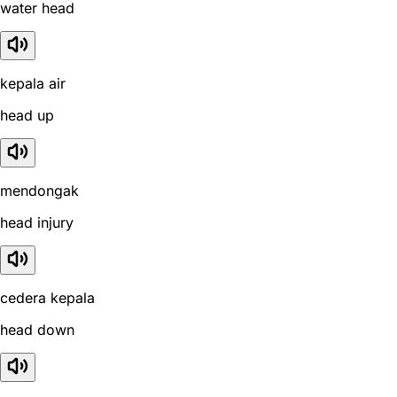
water head
kepala air
head up
mendongak
head injury
cedera kepala
head down