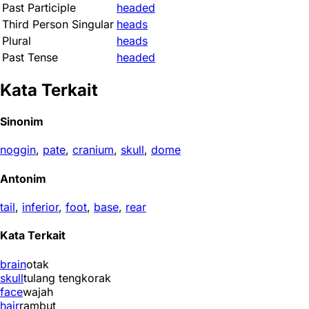
Past Participle
headed
Third Person Singular
heads
Plural
heads
Past Tense
headed
Kata Terkait
Sinonim
noggin
,
pate
,
cranium
,
skull
,
dome
Antonim
tail
,
inferior
,
foot
,
base
,
rear
Kata Terkait
brain
otak
skull
tulang tengkorak
face
wajah
hair
rambut