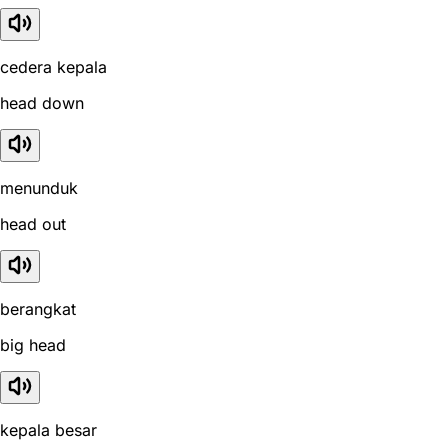
cedera kepala
head down
menunduk
head out
berangkat
big head
kepala besar