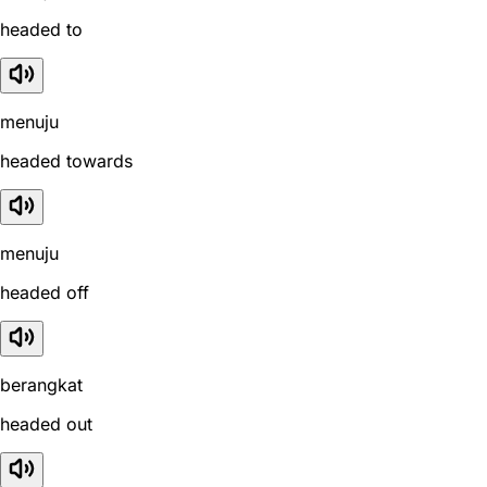
headed to
menuju
headed towards
menuju
headed off
berangkat
headed out