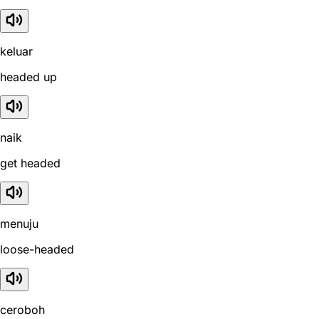
keluar
headed up
naik
get headed
menuju
loose-headed
ceroboh