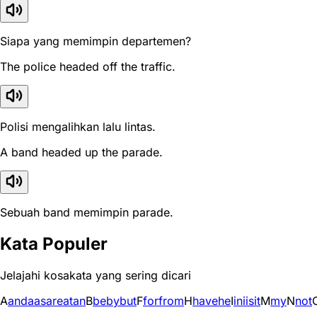
Siapa yang memimpin departemen?
The police headed off the traffic.
Polisi mengalihkan lalu lintas.
A band headed up the parade.
Sebuah band memimpin parade.
Kata Populer
Jelajahi kosakata yang sering dicari
A
and
a
as
are
at
an
B
be
by
but
F
for
from
H
have
he
I
in
i
is
it
M
my
N
not