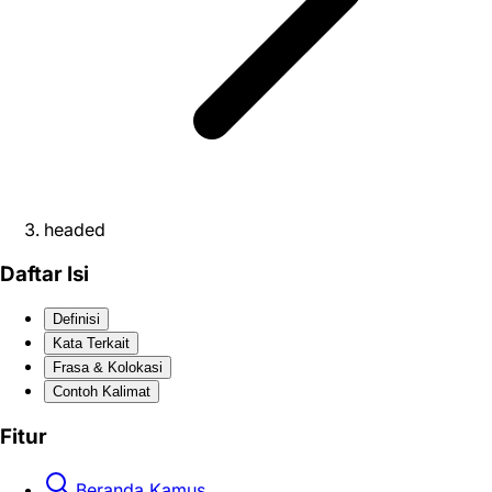
headed
Daftar Isi
Definisi
Kata Terkait
Frasa & Kolokasi
Contoh Kalimat
Fitur
Beranda Kamus