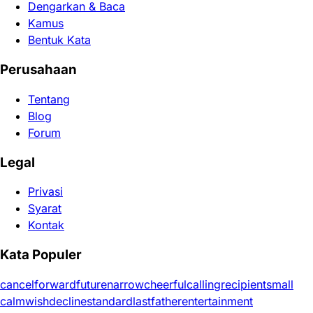
Dengarkan & Baca
Kamus
Bentuk Kata
Perusahaan
Tentang
Blog
Forum
Legal
Privasi
Syarat
Kontak
Kata Populer
cancel
forward
future
narrow
cheerful
calling
recipient
small
calm
wish
decline
standard
last
father
entertainment