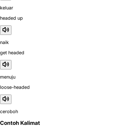
keluar
headed up
naik
get headed
menuju
loose-headed
ceroboh
Contoh Kalimat