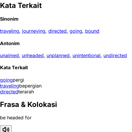
Kata Terkait
Sinonim
traveling
,
journeying
,
directed
,
going
,
bound
Antonim
unaimed
,
unheaded
,
unplanned
,
unintentional
,
undirected
Kata Terkait
going
pergi
traveling
bepergian
directed
terarah
Frasa & Kolokasi
be headed for