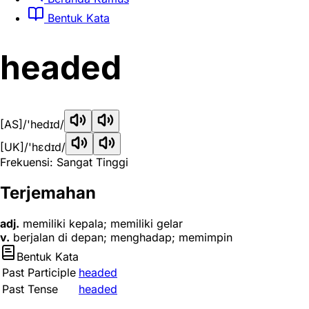
Bentuk Kata
headed
[AS]
/'hedɪd/
[UK]
/'hɛdɪd/
Frekuensi: Sangat Tinggi
Terjemahan
adj.
memiliki kepala; memiliki gelar
v.
berjalan di depan; menghadap; memimpin
Bentuk Kata
Past Participle
headed
Past Tense
headed