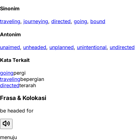
Sinonim
traveling
,
journeying
,
directed
,
going
,
bound
Antonim
unaimed
,
unheaded
,
unplanned
,
unintentional
,
undirected
Kata Terkait
going
pergi
traveling
bepergian
directed
terarah
Frasa & Kolokasi
be headed for
menuju