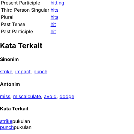
Present Participle
hitting
Third Person Singular
hits
Plural
hits
Past Tense
hit
Past Participle
hit
Kata Terkait
Sinonim
strike
,
impact
,
punch
Antonim
miss
,
miscalculate
,
avoid
,
dodge
Kata Terkait
strike
pukulan
punch
pukulan