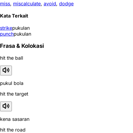
miss
,
miscalculate
,
avoid
,
dodge
Kata Terkait
strike
pukulan
punch
pukulan
Frasa & Kolokasi
hit the ball
pukul bola
hit the target
kena sasaran
hit the road