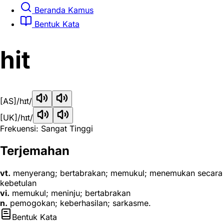
Beranda Kamus
Bentuk Kata
hit
[AS]
/hɪt/
[UK]
/hɪt/
Frekuensi: Sangat Tinggi
Terjemahan
vt.
menyerang; bertabrakan; memukul; menemukan secara
kebetulan
vi.
memukul; meninju; bertabrakan
n.
pemogokan; keberhasilan; sarkasme.
Bentuk Kata