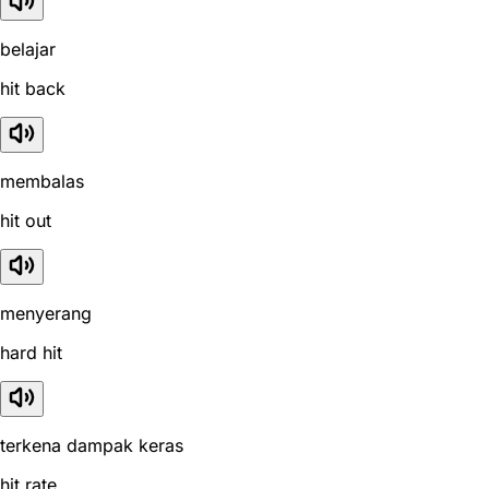
belajar
hit back
membalas
hit out
menyerang
hard hit
terkena dampak keras
hit rate