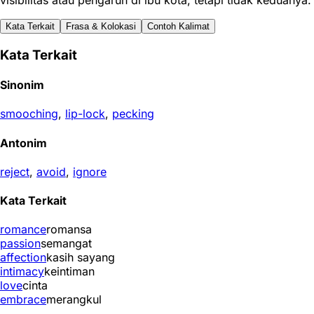
visibilitas atau pengaruh di ibu kota, tetapi tidak keduanya.
Kata Terkait
Frasa & Kolokasi
Contoh Kalimat
Kata Terkait
Sinonim
smooching
,
lip-lock
,
pecking
Antonim
reject
,
avoid
,
ignore
Kata Terkait
romance
romansa
passion
semangat
affection
kasih sayang
intimacy
keintiman
love
cinta
embrace
merangkul