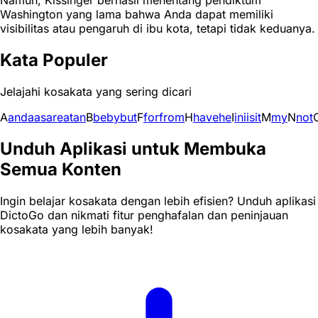
Namun, Kissinger berhasil menentang pendiktum
Washington yang lama bahwa Anda dapat memiliki
visibilitas atau pengaruh di ibu kota, tetapi tidak keduanya.
Kata Populer
Jelajahi kosakata yang sering dicari
A
and
a
as
are
at
an
B
be
by
but
F
for
from
H
have
he
I
in
i
is
it
M
my
N
not
Unduh Aplikasi untuk Membuka
Semua Konten
Ingin belajar kosakata dengan lebih efisien? Unduh aplikasi
DictoGo dan nikmati fitur penghafalan dan peninjauan
kosakata yang lebih banyak!