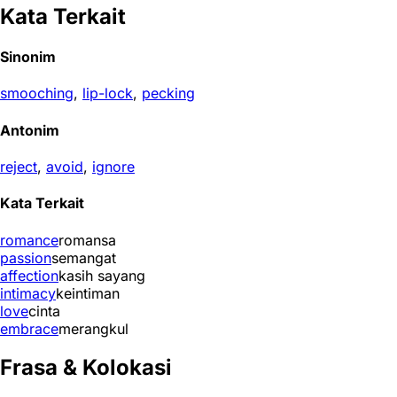
Kata Terkait
Sinonim
smooching
,
lip-lock
,
pecking
Antonim
reject
,
avoid
,
ignore
Kata Terkait
romance
romansa
passion
semangat
affection
kasih sayang
intimacy
keintiman
love
cinta
embrace
merangkul
Frasa & Kolokasi