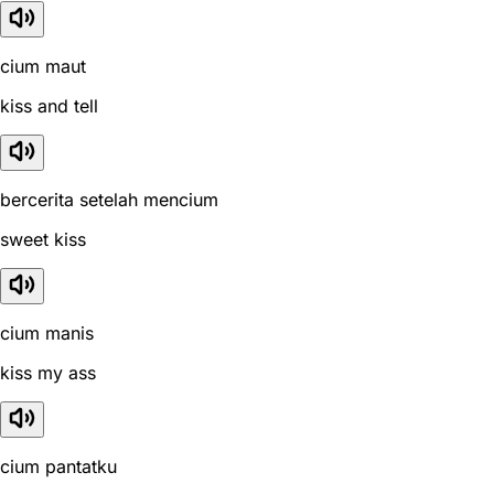
cium maut
kiss and tell
bercerita setelah mencium
sweet kiss
cium manis
kiss my ass
cium pantatku