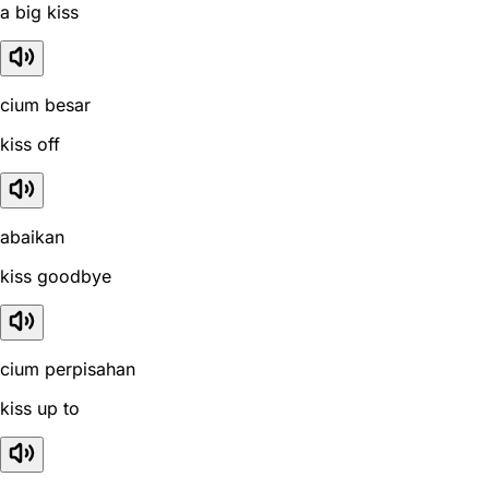
a big kiss
cium besar
kiss off
abaikan
kiss goodbye
cium perpisahan
kiss up to