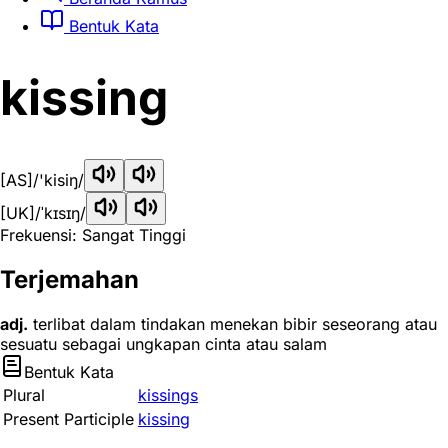
Bentuk Kata
kissing
[AS]
/'kisiŋ/
[UK]
/ˈkɪsɪŋ/
Frekuensi: Sangat Tinggi
Terjemahan
adj.
terlibat dalam tindakan menekan bibir seseorang atau
sesuatu sebagai ungkapan cinta atau salam
Bentuk Kata
Plural
kissings
Present Participle
kissing