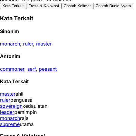
Kata Terkait
Frasa & Kolokasi
Contoh Kalimat
Contoh Dunia Nyata
Kata Terkait
Sinonim
monarch
,
ruler
,
master
Antonim
commoner
,
serf
,
peasant
Kata Terkait
master
ahli
ruler
penguasa
sovereign
kedaulatan
leader
pemimpin
monarch
raja
supreme
utama