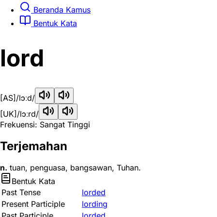
Beranda Kamus
Bentuk Kata
lord
[AS]
/lɔːd/
[UK]
/lɔːrd/
Frekuensi: Sangat Tinggi
Terjemahan
n.
tuan, penguasa, bangsawan, Tuhan.
Bentuk Kata
Past Tense
lorded
Present Participle
lording
Past Participle
lorded