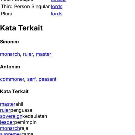
Third Person Singular
lords
Plural
lords
Kata Terkait
Sinonim
monarch
,
ruler
,
master
Antonim
commoner
,
serf
,
peasant
Kata Terkait
master
ahli
ruler
penguasa
sovereign
kedaulatan
leader
pemimpin
monarch
raja
supreme
utama