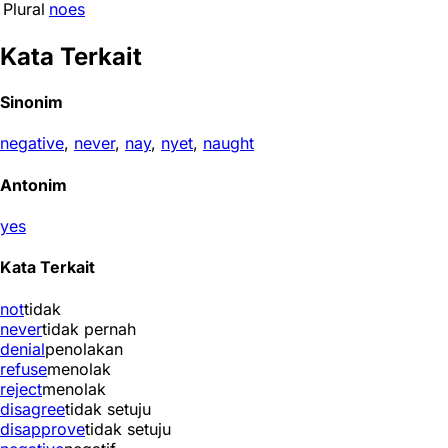
Plural
noes
Kata Terkait
Sinonim
negative
,
never
,
nay
,
nyet
,
naught
Antonim
yes
Kata Terkait
not
tidak
never
tidak pernah
denial
penolakan
refuse
menolak
reject
menolak
disagree
tidak setuju
disapprove
tidak setuju