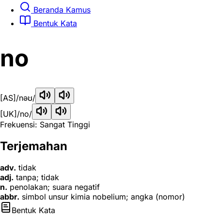
Beranda Kamus
Bentuk Kata
no
[AS]
/nəʊ/
[UK]
/no/
Frekuensi: Sangat Tinggi
Terjemahan
adv.
tidak
adj.
tanpa; tidak
n.
penolakan; suara negatif
abbr.
simbol unsur kimia nobelium; angka (nomor)
Bentuk Kata