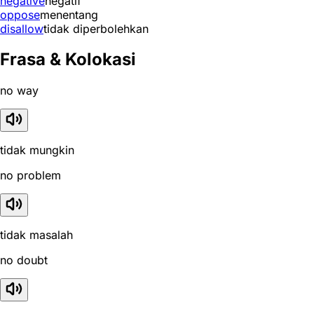
negative
negatif
oppose
menentang
disallow
tidak diperbolehkan
Frasa & Kolokasi
no way
tidak mungkin
no problem
tidak masalah
no doubt