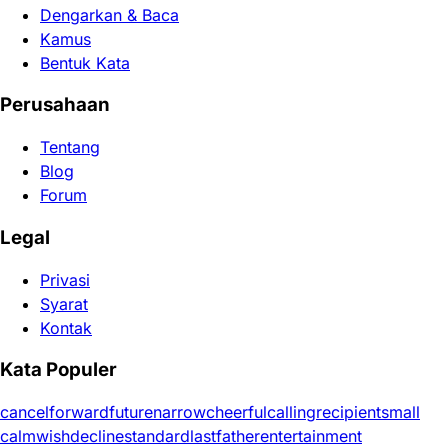
Dengarkan & Baca
Kamus
Bentuk Kata
Perusahaan
Tentang
Blog
Forum
Legal
Privasi
Syarat
Kontak
Kata Populer
cancel
forward
future
narrow
cheerful
calling
recipient
small
calm
wish
decline
standard
last
father
entertainment