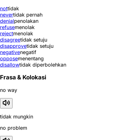
not
tidak
never
tidak pernah
denial
penolakan
refuse
menolak
reject
menolak
disagree
tidak setuju
disapprove
tidak setuju
negative
negatif
oppose
menentang
disallow
tidak diperbolehkan
Frasa & Kolokasi
no way
tidak mungkin
no problem