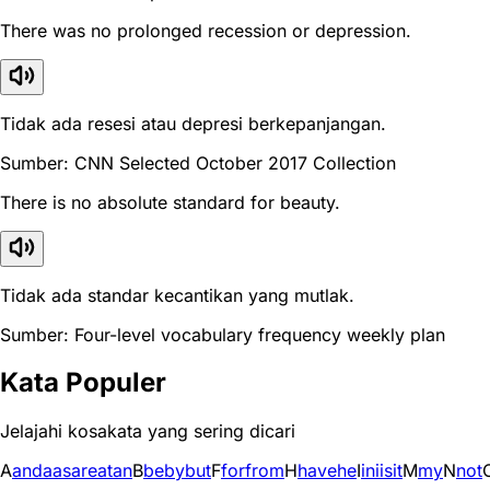
There was no prolonged recession or depression.
Tidak ada resesi atau depresi berkepanjangan.
Sumber: CNN Selected October 2017 Collection
There is no absolute standard for beauty.
Tidak ada standar kecantikan yang mutlak.
Sumber: Four-level vocabulary frequency weekly plan
Kata Populer
Jelajahi kosakata yang sering dicari
A
and
a
as
are
at
an
B
be
by
but
F
for
from
H
have
he
I
in
i
is
it
M
my
N
not