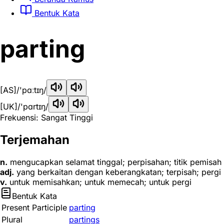
Bentuk Kata
parting
[AS]
/'pɑːtɪŋ/
[UK]
/'pɑrtɪŋ/
Frekuensi: Sangat Tinggi
Terjemahan
n.
mengucapkan selamat tinggal; perpisahan; titik pemisah
adj.
yang berkaitan dengan keberangkatan; terpisah; pergi
v.
untuk memisahkan; untuk memecah; untuk pergi
Bentuk Kata
Present Participle
parting
Plural
partings