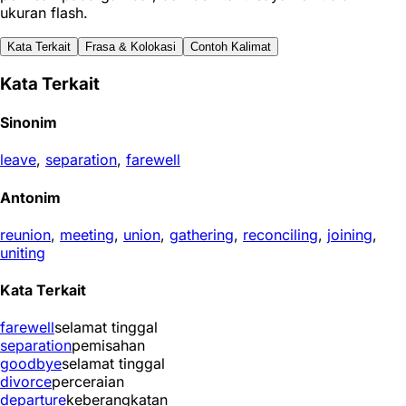
ukuran flash.
Kata Terkait
Frasa & Kolokasi
Contoh Kalimat
Kata Terkait
Sinonim
leave
,
separation
,
farewell
Antonim
reunion
,
meeting
,
union
,
gathering
,
reconciling
,
joining
,
uniting
Kata Terkait
farewell
selamat tinggal
separation
pemisahan
goodbye
selamat tinggal
divorce
perceraian
departure
keberangkatan