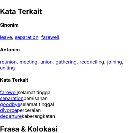
Kata Terkait
Sinonim
leave
,
separation
,
farewell
Antonim
reunion
,
meeting
,
union
,
gathering
,
reconciling
,
joining
,
uniting
Kata Terkait
farewell
selamat tinggal
separation
pemisahan
goodbye
selamat tinggal
divorce
perceraian
departure
keberangkatan
Frasa & Kolokasi