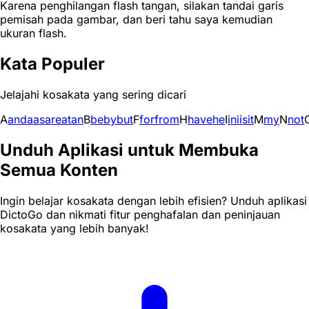
Karena penghilangan flash tangan, silakan tandai garis
pemisah pada gambar, dan beri tahu saya kemudian
ukuran flash.
Kata Populer
Jelajahi kosakata yang sering dicari
A
and
a
as
are
at
an
B
be
by
but
F
for
from
H
have
he
I
in
i
is
it
M
my
N
not
Unduh Aplikasi untuk Membuka
Semua Konten
Ingin belajar kosakata dengan lebih efisien? Unduh aplikasi
DictoGo dan nikmati fitur penghafalan dan peninjauan
kosakata yang lebih banyak!