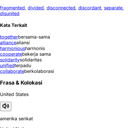
fragmented
,
divided
,
disconnected
,
discordant
,
separate
,
disunited
Kata Terkait
together
bersama-sama
alliance
aliansi
harmonious
harmonis
cooperate
bekerja sama
solidarity
solidaritas
unified
terpadu
collaborate
berkolaborasi
Frasa & Kolokasi
United States
amerika serikat