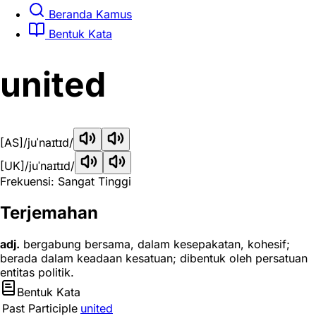
Beranda Kamus
Bentuk Kata
united
[AS]
/juˈnaɪtɪd/
[UK]
/juˈnaɪtɪd/
Frekuensi: Sangat Tinggi
Terjemahan
adj.
bergabung bersama, dalam kesepakatan, kohesif;
berada dalam keadaan kesatuan; dibentuk oleh persatuan
entitas politik.
Bentuk Kata
Past Participle
united