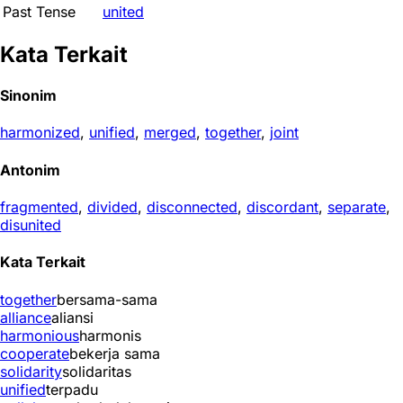
Past Tense
united
Kata Terkait
Sinonim
harmonized
,
unified
,
merged
,
together
,
joint
Antonim
fragmented
,
divided
,
disconnected
,
discordant
,
separate
,
disunited
Kata Terkait
together
bersama-sama
alliance
aliansi
harmonious
harmonis
cooperate
bekerja sama
solidarity
solidaritas
unified
terpadu