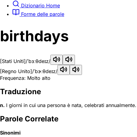
Dizionario Home
Forme delle parole
birthdays
[Stati Uniti]
/ˈbɜːθdeɪz/
[Regno Unito]
/ˈbɝːθdeɪz/
Frequenza: Molto alto
Traduzione
n.
I giorni in cui una persona è nata, celebrati annualmente.
Parole Correlate
Sinonimi