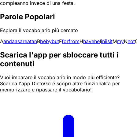
compleanno invece di una festa.
Parole Popolari
Esplora il vocabolario più cercato
A
and
a
as
are
at
an
B
be
by
but
F
for
from
H
have
he
I
in
i
is
it
M
my
N
not
Scarica l'app per sbloccare tutti i
contenuti
Vuoi imparare il vocabolario in modo più efficiente?
Scarica l'app DictoGo e scopri altre funzionalità per
memorizzare e ripassare il vocabolario!