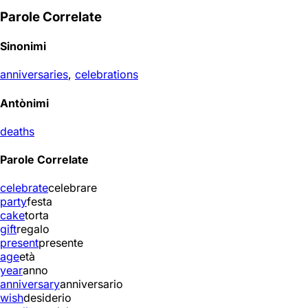
Parole Correlate
Sinonimi
anniversaries
,
celebrations
Antònimi
deaths
Parole Correlate
celebrate
celebrare
party
festa
cake
torta
gift
regalo
present
presente
age
età
year
anno
anniversary
anniversario
wish
desiderio