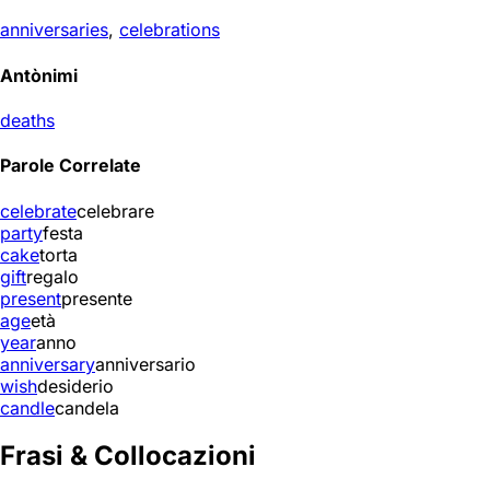
anniversaries
,
celebrations
Antònimi
deaths
Parole Correlate
celebrate
celebrare
party
festa
cake
torta
gift
regalo
present
presente
age
età
year
anno
anniversary
anniversario
wish
desiderio
candle
candela
Frasi & Collocazioni