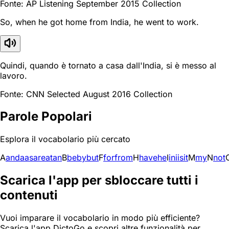
Fonte: AP Listening September 2015 Collection
So, when he got home from India, he went to work.
Quindi, quando è tornato a casa dall'India, si è messo al
lavoro.
Fonte: CNN Selected August 2016 Collection
Parole Popolari
Esplora il vocabolario più cercato
A
and
a
as
are
at
an
B
be
by
but
F
for
from
H
have
he
I
in
i
is
it
M
my
N
not
Scarica l'app per sbloccare tutti i
contenuti
Vuoi imparare il vocabolario in modo più efficiente?
Scarica l'app DictoGo e scopri altre funzionalità per