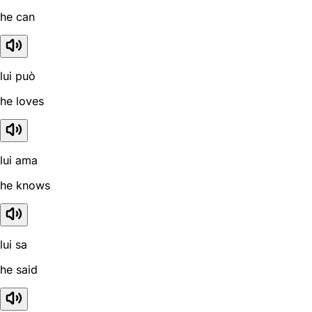
he can
lui può
he loves
lui ama
he knows
lui sa
he said