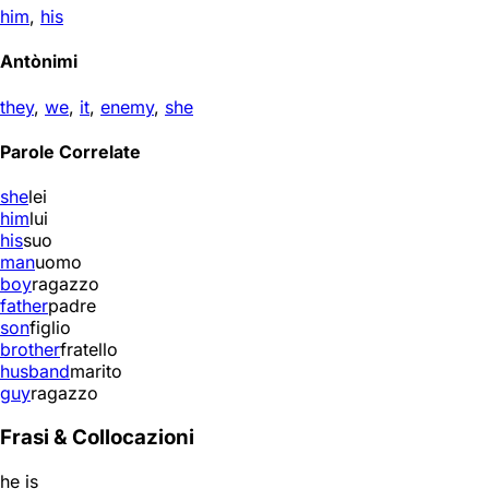
him
,
his
Antònimi
they
,
we
,
it
,
enemy
,
she
Parole Correlate
she
lei
him
lui
his
suo
man
uomo
boy
ragazzo
father
padre
son
figlio
brother
fratello
husband
marito
guy
ragazzo
Frasi & Collocazioni
he is