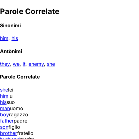
Parole Correlate
Sinonimi
him
,
his
Antònimi
they
,
we
,
it
,
enemy
,
she
Parole Correlate
she
lei
him
lui
his
suo
man
uomo
boy
ragazzo
father
padre
son
figlio
brother
fratello