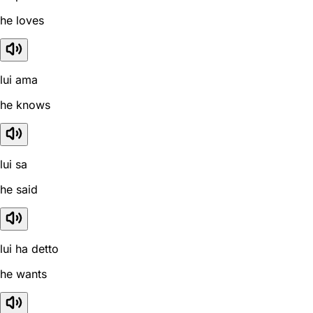
he loves
lui ama
he knows
lui sa
he said
lui ha detto
he wants