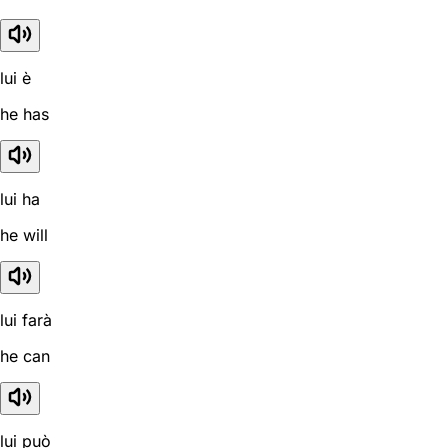
lui è
he has
lui ha
he will
lui farà
he can
lui può