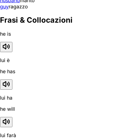
husband
marito
guy
ragazzo
Frasi & Collocazioni
he is
lui è
he has
lui ha
he will
lui farà