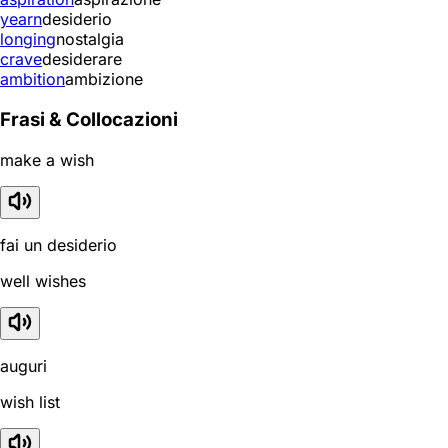
yearn
desiderio
longing
nostalgia
crave
desiderare
ambition
ambizione
Frasi & Collocazioni
make a wish
fai un desiderio
well wishes
auguri
wish list