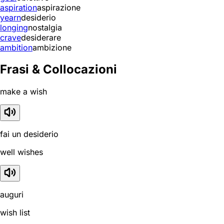
aspiration
aspirazione
yearn
desiderio
longing
nostalgia
crave
desiderare
ambition
ambizione
Frasi & Collocazioni
make a wish
fai un desiderio
well wishes
auguri
wish list