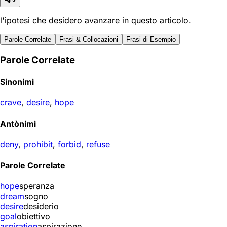
l'ipotesi che desidero avanzare in questo articolo.
Parole Correlate
Frasi & Collocazioni
Frasi di Esempio
Parole Correlate
Sinonimi
crave
,
desire
,
hope
Antònimi
deny
,
prohibit
,
forbid
,
refuse
Parole Correlate
hope
speranza
dream
sogno
desire
desiderio
goal
obiettivo
aspiration
aspirazione