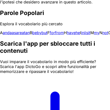
l'ipotesi che desidero avanzare in questo articolo.
Parole Popolari
Esplora il vocabolario più cercato
A
and
a
as
are
at
an
B
be
by
but
F
for
from
H
have
he
I
in
i
is
it
M
my
N
not
Scarica l'app per sbloccare tutti i
contenuti
Vuoi imparare il vocabolario in modo più efficiente?
Scarica l'app DictoGo e scopri altre funzionalità per
memorizzare e ripassare il vocabolario!