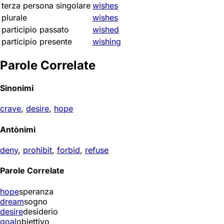
terza persona singolare
wishes
plurale
wishes
participio passato
wished
participio presente
wishing
Parole Correlate
Sinonimi
crave
,
desire
,
hope
Antònimi
deny
,
prohibit
,
forbid
,
refuse
Parole Correlate
hope
speranza
dream
sogno
desire
desiderio
goal
obiettivo