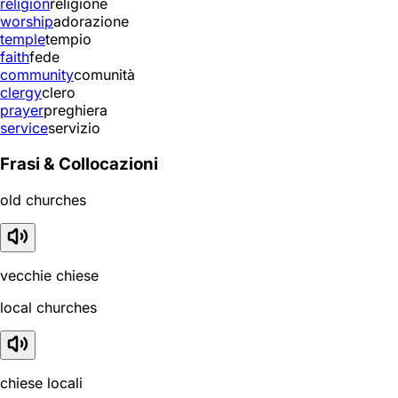
religion
religione
worship
adorazione
temple
tempio
faith
fede
community
comunità
clergy
clero
prayer
preghiera
service
servizio
Frasi & Collocazioni
old churches
vecchie chiese
local churches
chiese locali