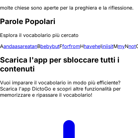
molte chiese sono aperte per la preghiera e la riflessione.
Parole Popolari
Esplora il vocabolario più cercato
A
and
a
as
are
at
an
B
be
by
but
F
for
from
H
have
he
I
in
i
is
it
M
my
N
not
Scarica l'app per sbloccare tutti i
contenuti
Vuoi imparare il vocabolario in modo più efficiente?
Scarica l'app DictoGo e scopri altre funzionalità per
memorizzare e ripassare il vocabolario!