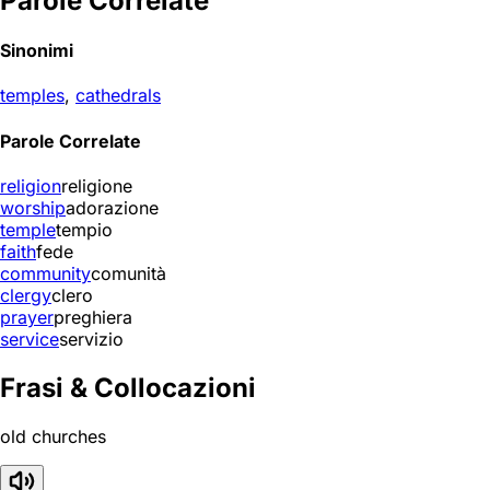
Parole Correlate
Sinonimi
temples
,
cathedrals
Parole Correlate
religion
religione
worship
adorazione
temple
tempio
faith
fede
community
comunità
clergy
clero
prayer
preghiera
service
servizio
Frasi & Collocazioni
old churches