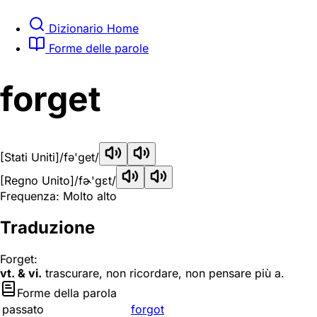
Dizionario Home
Forme delle parole
forget
[Stati Uniti]
/fə'get/
[Regno Unito]
/fɚ'ɡɛt/
Frequenza: Molto alto
Traduzione
Forget:
vt. & vi.
trascurare, non ricordare, non pensare più a.
Forme della parola
passato
forgot