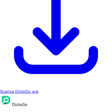
Scarica DictoGo ora
DictoGo