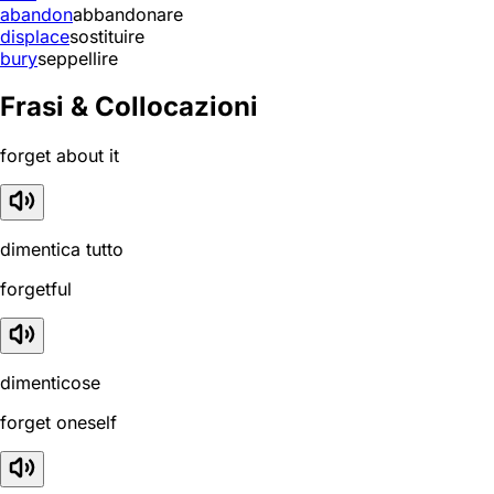
abandon
abbandonare
displace
sostituire
bury
seppellire
Frasi & Collocazioni
forget about it
dimentica tutto
forgetful
dimenticose
forget oneself