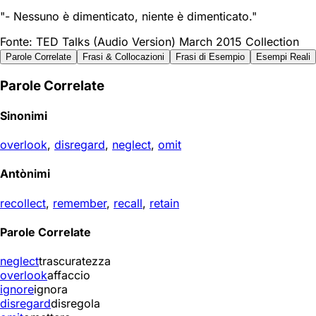
"- Nessuno è dimenticato, niente è dimenticato."
Fonte: TED Talks (Audio Version) March 2015 Collection
Parole Correlate
Frasi & Collocazioni
Frasi di Esempio
Esempi Reali
Parole Correlate
Sinonimi
overlook
,
disregard
,
neglect
,
omit
Antònimi
recollect
,
remember
,
recall
,
retain
Parole Correlate
neglect
trascuratezza
overlook
affaccio
ignore
ignora
disregard
disregola