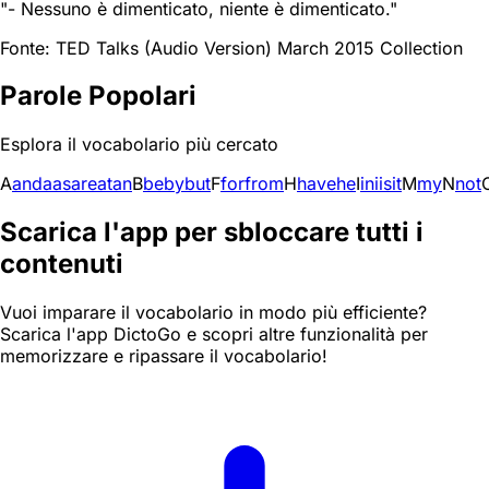
"- Nessuno è dimenticato, niente è dimenticato."
Fonte: TED Talks (Audio Version) March 2015 Collection
Parole Popolari
Esplora il vocabolario più cercato
A
and
a
as
are
at
an
B
be
by
but
F
for
from
H
have
he
I
in
i
is
it
M
my
N
not
Scarica l'app per sbloccare tutti i
contenuti
Vuoi imparare il vocabolario in modo più efficiente?
Scarica l'app DictoGo e scopri altre funzionalità per
memorizzare e ripassare il vocabolario!