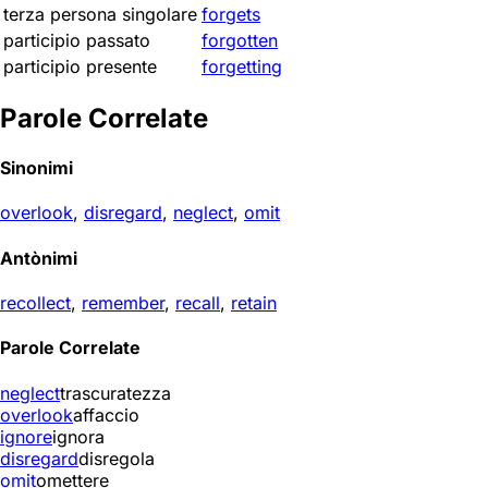
terza persona singolare
forgets
participio passato
forgotten
participio presente
forgetting
Parole Correlate
Sinonimi
overlook
,
disregard
,
neglect
,
omit
Antònimi
recollect
,
remember
,
recall
,
retain
Parole Correlate
neglect
trascuratezza
overlook
affaccio
ignore
ignora
disregard
disregola
omit
omettere