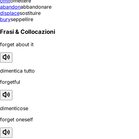
omit
omettere
abandon
abbandonare
displace
sostituire
bury
seppellire
Frasi & Collocazioni
forget about it
dimentica tutto
forgetful
dimenticose
forget oneself