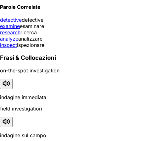
Parole Correlate
detective
detective
examine
esaminare
research
ricerca
analyze
analizzare
inspect
ispezionare
Frasi & Collocazioni
on-the-spot investigation
indagine immediata
field investigation
indagine sul campo