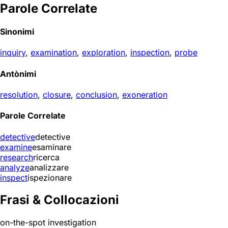
Parole Correlate
Sinonimi
inquiry
,
examination
,
exploration
,
inspection
,
probe
Antònimi
resolution
,
closure
,
conclusion
,
exoneration
Parole Correlate
detective
detective
examine
esaminare
research
ricerca
analyze
analizzare
inspect
ispezionare
Frasi & Collocazioni
on-the-spot investigation