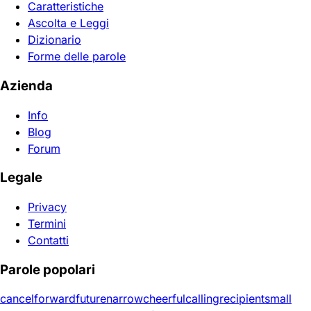
Caratteristiche
Ascolta e Leggi
Dizionario
Forme delle parole
Azienda
Info
Blog
Forum
Legale
Privacy
Termini
Contatti
Parole popolari
cancel
forward
future
narrow
cheerful
calling
recipient
small