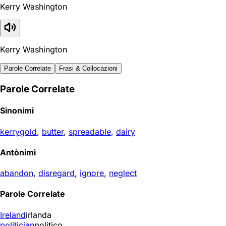
Kerry Washington
Kerry Washington
Parole Correlate
Frasi & Collocazioni
Parole Correlate
Sinonimi
kerrygold
,
butter
,
spreadable
,
dairy
Antònimi
abandon
,
disregard
,
ignore
,
neglect
Parole Correlate
Ireland
irlanda
politician
politico