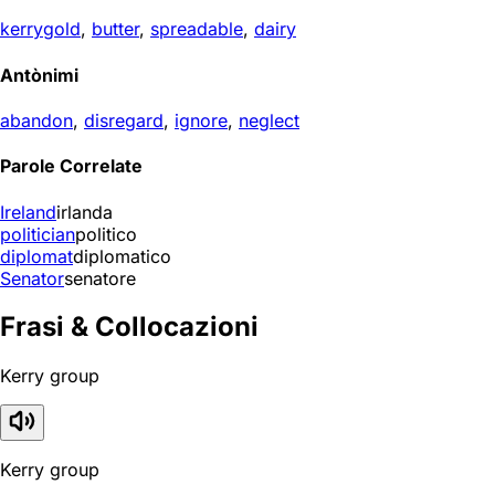
kerrygold
,
butter
,
spreadable
,
dairy
Antònimi
abandon
,
disregard
,
ignore
,
neglect
Parole Correlate
Ireland
irlanda
politician
politico
diplomat
diplomatico
Senator
senatore
Frasi & Collocazioni
Kerry group
Kerry group