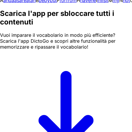
A
and
a
as
are
at
an
B
be
by
but
F
for
from
H
have
he
I
in
i
is
it
M
my
N
not
Scarica l'app per sbloccare tutti i
contenuti
Vuoi imparare il vocabolario in modo più efficiente?
Scarica l'app DictoGo e scopri altre funzionalità per
memorizzare e ripassare il vocabolario!