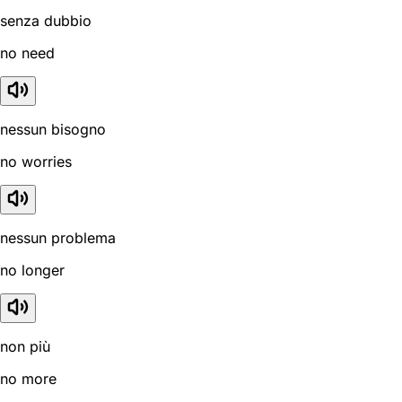
senza dubbio
no need
nessun bisogno
no worries
nessun problema
no longer
non più
no more