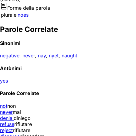
Forme della parola
plurale
noes
Parole Correlate
Sinonimi
negative
,
never
,
nay
,
nyet
,
naught
Antònimi
yes
Parole Correlate
not
non
never
mai
denial
diniego
refuse
rifiutare
reject
rifiutare