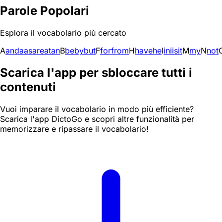
Parole Popolari
Esplora il vocabolario più cercato
A
and
a
as
are
at
an
B
be
by
but
F
for
from
H
have
he
I
in
i
is
it
M
my
N
not
Scarica l'app per sbloccare tutti i
contenuti
Vuoi imparare il vocabolario in modo più efficiente?
Scarica l'app DictoGo e scopri altre funzionalità per
memorizzare e ripassare il vocabolario!