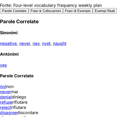
Fonte: Four-level vocabulary frequency weekly plan
Parole Correlate
Frasi & Collocazioni
Frasi di Esempio
Esempi Reali
Parole Correlate
Sinonimi
negative
,
never
,
nay
,
nyet
,
naught
Antònimi
yes
Parole Correlate
not
non
never
mai
denial
diniego
refuse
rifiutare
reject
rifiutare
disagree
discordare