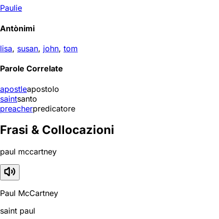
Paulie
Antònimi
lisa
,
susan
,
john
,
tom
Parole Correlate
apostle
apostolo
saint
santo
preacher
predicatore
Frasi & Collocazioni
paul mccartney
Paul McCartney
saint paul