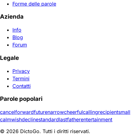
Forme delle parole
Azienda
Info
Blog
Forum
Legale
Privacy
Termini
Contatti
Parole popolari
cancel
forward
future
narrow
cheerful
calling
recipient
small
calm
wish
decline
standard
last
father
entertainment
© 2026 DictoGo. Tutti i diritti riservati.