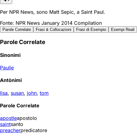
Per NPR News, sono Matt Sepic, a Saint Paul.
Fonte: NPR News January 2014 Compilation
Parole Correlate
Frasi & Collocazioni
Frasi di Esempio
Esempi Reali
Parole Correlate
Sinonimi
Paulie
Antònimi
lisa
,
susan
,
john
,
tom
Parole Correlate
apostle
apostolo
saint
santo
preacher
predicatore