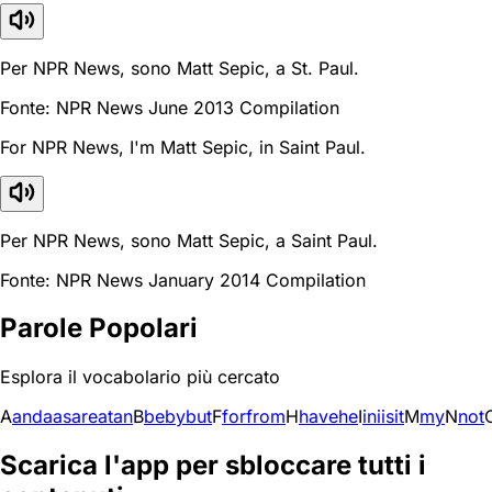
Per NPR News, sono Matt Sepic, a St. Paul.
Fonte: NPR News June 2013 Compilation
For NPR News, I'm Matt Sepic, in Saint Paul.
Per NPR News, sono Matt Sepic, a Saint Paul.
Fonte: NPR News January 2014 Compilation
Parole Popolari
Esplora il vocabolario più cercato
A
and
a
as
are
at
an
B
be
by
but
F
for
from
H
have
he
I
in
i
is
it
M
my
N
not
Scarica l'app per sbloccare tutti i