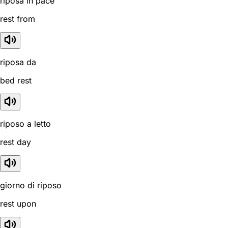
riposa in pace
rest from
riposa da
bed rest
riposo a letto
rest day
giorno di riposo
rest upon