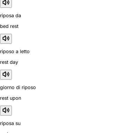
riposa da
bed rest
riposo a letto
rest day
giorno di riposo
rest upon
riposa su