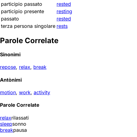
participio passato
rested
participio presente
resting
passato
rested
terza persona singolare
rests
Parole Correlate
Sinonimi
repose
,
relax
,
break
Antònimi
motion
,
work
,
activity
Parole Correlate
relax
rilassati
sleep
sonno
break
pausa