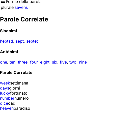
Forme della parola
plurale
sevens
Parole Correlate
Sinonimi
heptad
,
sept
,
septet
Antònimi
one
,
ten
,
three
,
four
,
eight
,
six
,
five
,
two
,
nine
Parole Correlate
week
settimana
days
giorni
lucky
fortunato
number
numero
dice
dadi
heaven
paradiso