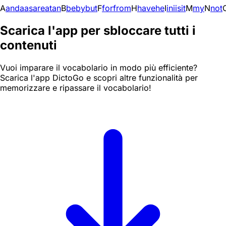
A
and
a
as
are
at
an
B
be
by
but
F
for
from
H
have
he
I
in
i
is
it
M
my
N
not
Scarica l'app per sbloccare tutti i
contenuti
Vuoi imparare il vocabolario in modo più efficiente?
Scarica l'app DictoGo e scopri altre funzionalità per
memorizzare e ripassare il vocabolario!