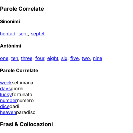
Parole Correlate
Sinonimi
heptad
,
sept
,
septet
Antònimi
one
,
ten
,
three
,
four
,
eight
,
six
,
five
,
two
,
nine
Parole Correlate
week
settimana
days
giorni
lucky
fortunato
number
numero
dice
dadi
heaven
paradiso
Frasi & Collocazioni