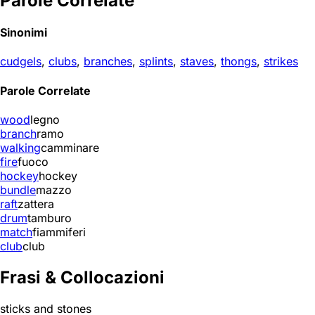
Parole Correlate
Sinonimi
cudgels
,
clubs
,
branches
,
splints
,
staves
,
thongs
,
strikes
Parole Correlate
wood
legno
branch
ramo
walking
camminare
fire
fuoco
hockey
hockey
bundle
mazzo
raft
zattera
drum
tamburo
match
fiammiferi
club
club
Frasi & Collocazioni
sticks and stones