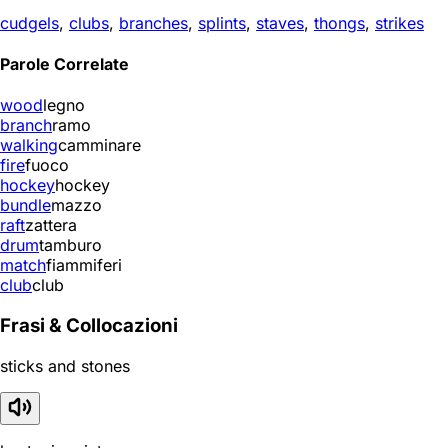
cudgels
,
clubs
,
branches
,
splints
,
staves
,
thongs
,
strikes
Parole Correlate
wood
legno
branch
ramo
walking
camminare
fire
fuoco
hockey
hockey
bundle
mazzo
raft
zattera
drum
tamburo
match
fiammiferi
club
club
Frasi & Collocazioni
sticks and stones