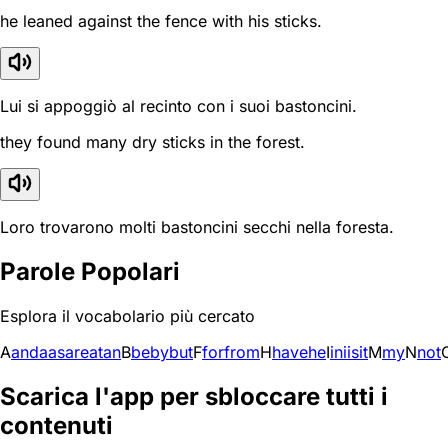
he leaned against the fence with his sticks.
Lui si appoggiò al recinto con i suoi bastoncini.
they found many dry sticks in the forest.
Loro trovarono molti bastoncini secchi nella foresta.
Parole Popolari
Esplora il vocabolario più cercato
A
and
a
as
are
at
an
B
be
by
but
F
for
from
H
have
he
I
in
i
is
it
M
my
N
not
Scarica l'app per sbloccare tutti i
contenuti