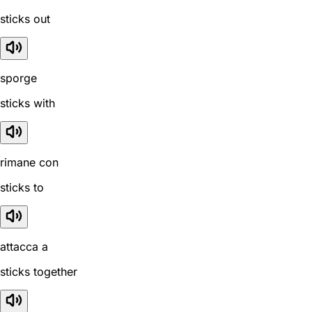
sticks out
sporge
sticks with
rimane con
sticks to
attacca a
sticks together